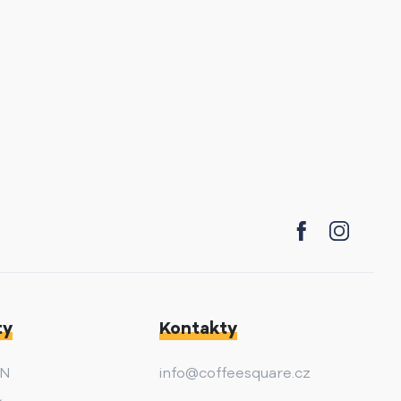
ty
Kontakty
AN
info@coffeesquare.cz