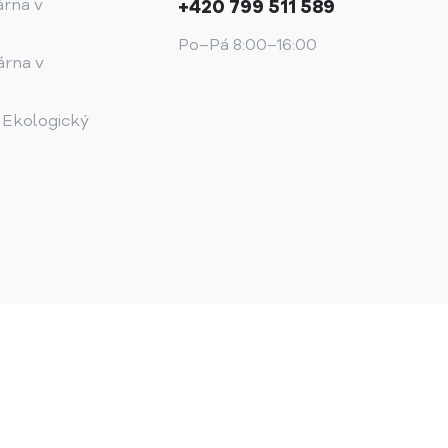
árna v
+420 799 511 589
Po–Pá 8:00–16:00
árna v
 Ekologický