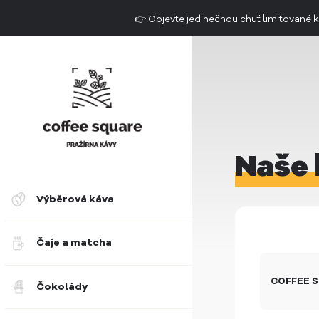
👉 Objevte jedinečnou chuť limitovan
Doručení do 2. dne už od 49 Kč
Naše 
Výběrová káva
Čaje a matcha
COFFEE 
Čokolády