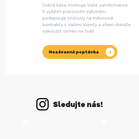
Dobrá káva motivuje Vaše zaměstnance
k vyšším pracovním výkonům,
podepisuje smlouvy na milionové
kontrakty s Vašimi klienty a všem dokáže
vykouzlit úsměv na tváři.
Nezávazná poptávka
Sledujte nás!