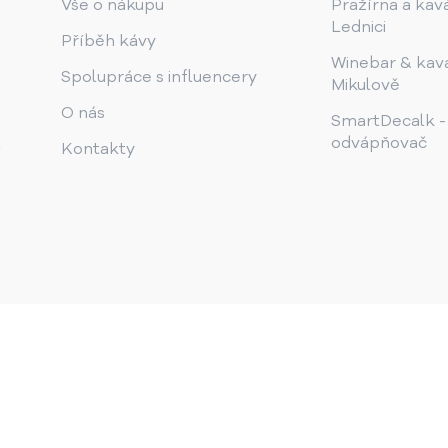
Vše o nákupu
Pražírna a kav
Lednici
Příběh kávy
Winebar & kav
Spolupráce s influencery
Mikulově
O nás
SmartDecalk -
odvápňovač
Kontakty