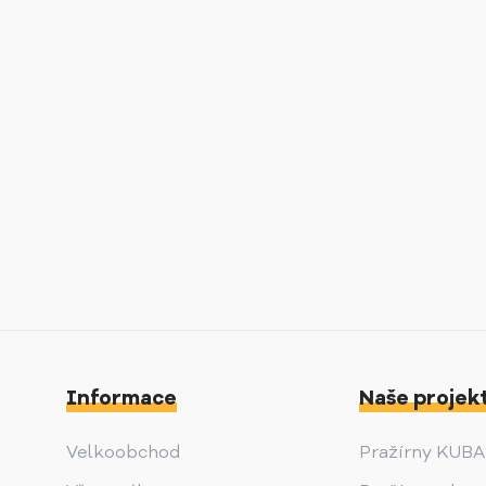
Informace
Naše projek
Velkoobchod
Pražírny KUB