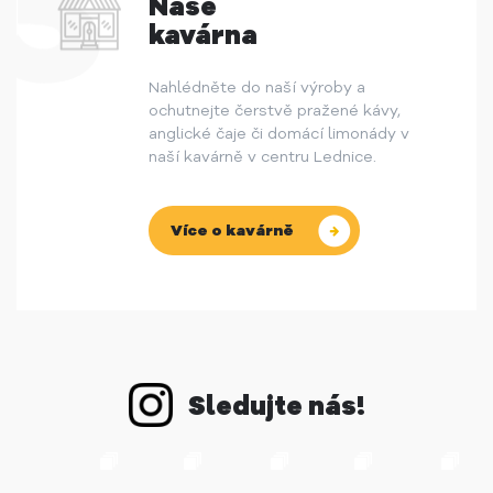
Naše
kavárna
Nahlédněte do naší výroby a
ochutnejte čerstvě pražené kávy,
anglické čaje či domácí limonády v
naší kavárně v centru Lednice.
Více o kavárně
Sledujte nás!