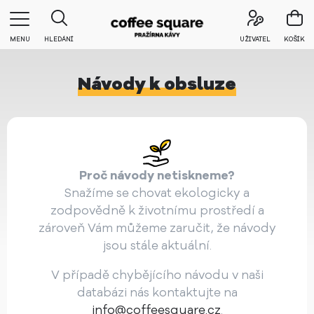
MENU
HLEDÁNÍ
UŽIVATEL
KOŠÍK
Návody k obsluze
Proč návody netiskneme?
Snažíme se chovat ekologicky a
zodpovědně k životnímu prostředí a
zároveň Vám můžeme zaručit, že návody
jsou stále aktuální.
V případě chybějícího návodu v naši
databázi nás kontaktujte na
info@coffeesquare.cz
.