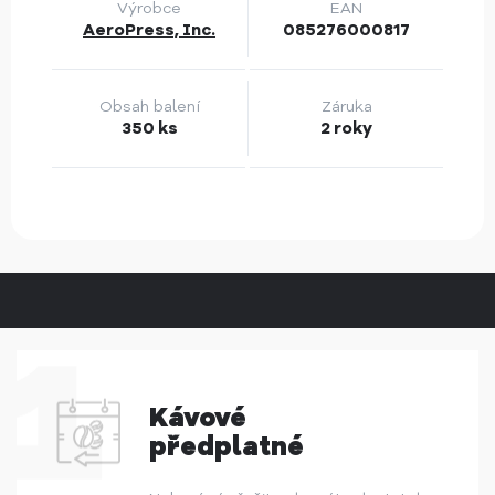
Výrobce
EAN
AeroPress, Inc.
085276000817
Obsah balení
Záruka
350 ks
2 roky
Kávové
předplatné