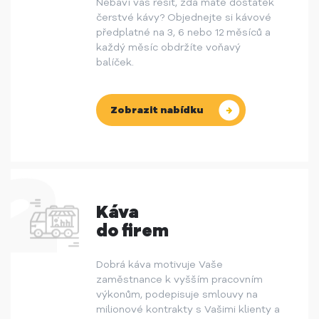
Nebaví vás řešit, zda máte dostatek
čerstvé kávy? Objednejte si kávové
předplatné na 3, 6 nebo 12 měsíců a
každý měsíc obdržíte voňavý
balíček.
Zobrazit nabídku
Káva
do firem
Dobrá káva motivuje Vaše
zaměstnance k vyšším pracovním
výkonům, podepisuje smlouvy na
milionové kontrakty s Vašimi klienty a