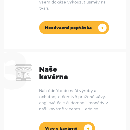
všem dokáže vykouzlit úsměv na
tváři.
Nezávazná poptávka
Naše
kavárna
Nahlédněte do naší výroby a
ochutnejte čerstvě pražené kávy,
anglické čaje či domácí limonády v
naší kavárně v centru Lednice.
Více o kavárně