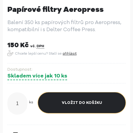
Papírové filtry Aeropress
Balení 350 ks papírových filtrů pro Aeropress,
kompatibilní i s Delter Coffee Press.
150
Kč
vč.
DPH
Chcete lepší cenu? Stačí se
přihlásit
Skladem více jak 10 ks
ks