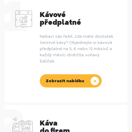
Kávové
předplatné
Nebaví vás řešit, zda máte dostatek
čerstvé kávy? Objednejte si kávové
předplatné na 3, 6 nebo 12 měsíců a
každý měsíc obdržíte voňavý
balíček.
Zobrazit nabídku
Káva
do firem