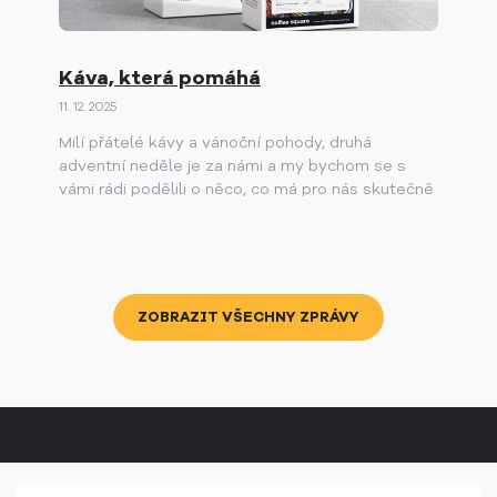
Káva, která pomáhá
11. 12. 2025
Milí přátelé kávy a vánoční pohody, druhá
adventní neděle je za námi a my bychom se s
vámi rádi podělili o něco, co má pro nás skutečně
výjimečný význam.
ZOBRAZIT VŠECHNY ZPRÁVY