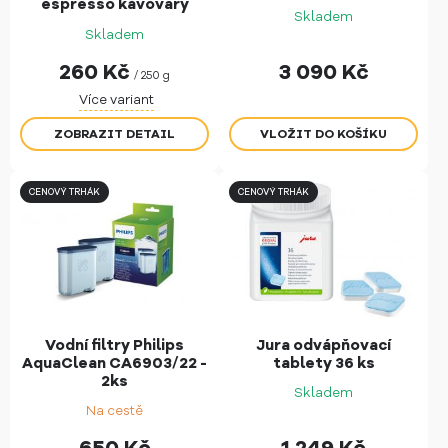
espresso kávovary
Skladem
Skladem
260
Kč
3 090
Kč
/ 250 g
Více variant
ZOBRAZIT DETAIL
CENOVÝ TRHÁK
CENOVÝ TRHÁK
Vodní filtry Philips
Jura odvápňovací
AquaClean CA6903/22 -
tablety 36 ks
2ks
Skladem
Na cestě