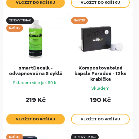
CENOVÝ TRHÁK
NÁŠ TIP
NÁŠ TIP
smartDecalk -
Kompostovatelné
odvápňovač na 5 cyklů
kapsle Paradox - 12 ks
krabička
Skladem více jak 50 ks
Skladem
219
Kč
190
Kč
NÁŠ TIP
CENOVÝ TRHÁK