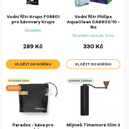
Vodní filtr Krups F08801
Vodní filtr Philips
pro kávovary Krups
AquaClean CA6903/10 -
1ks
Skladem
Skladem více jak 10 ks
289
Kč
330
Kč
VÝHODNÁ CENA
DOPRAVA ZDARMA
NÁŠ TIP
Paradox - káva pro
Mlýnek Timemore Slim 3