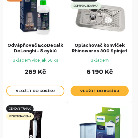
DOPRAVA ZDARMA
Odvápňovač EcoDecalk
Oplachovač konviček
DeLonghi - 5 cyklů
Rhinowares 300 Spinjet
Skladem více jak 50 ks
Skladem
269
Kč
6 190
Kč
CENOVÝ TRHÁK
VÝHODNÁ CENA