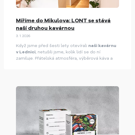
Míříme do Mikulova: LONT se stává
naší druhou kavárnou
3. 1. 2026
Když jsme před šesti lety otevírali
naši kavárnu
v Lednici
, netušili jsme, kolik lidí se do ní
zamiluje. Přátelská atmosféra, výběrová káva a
možnost zastavit se u poctivých dezertů udělaly
z coffee square místo, kam se hosté rádi vrací. A
právě díky této zkušenosti jsme začali
přemýšlet, jak přinést coffee square i do dalších
koutů regionu.