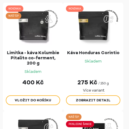
NOVINKA
NOVINKA
NÁŠ TIP
Limitka - káva Kolumbie
Káva Honduras Corintio
Pitalito co-ferment,
Skladem
200 g
Skladem
400
Kč
275
Kč
/ 250 g
Více variant
ZOBRAZIT DETAIL
NÁŠ TIP
POSLEDNÍ ŠANCE