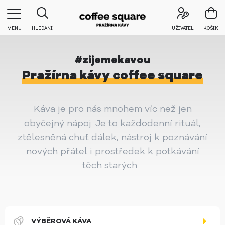
MENU
HLEDÁNÍ
UŽIVATEL
KOŠÍK
Pražírna kávy coffee square
Káva je pro nás mnohem víc než jen
obyčejný nápoj. Je to každodenní rituál,
ztělesněná chuť dálek, nástroj k poznávání
nových přátel i prostředek k potkávání
těch starých…
VÝBĚROVÁ KÁVA