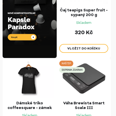
Čaj teapigs Super fruit -
sypaný 200 g
Skladem
320
Kč
NÁŠ TIP
DOPRAVA ZDARMA
Dámské triko
Váha Brewista Smart
coffeesquare - zámek
Scale III
Skladem
Skladem