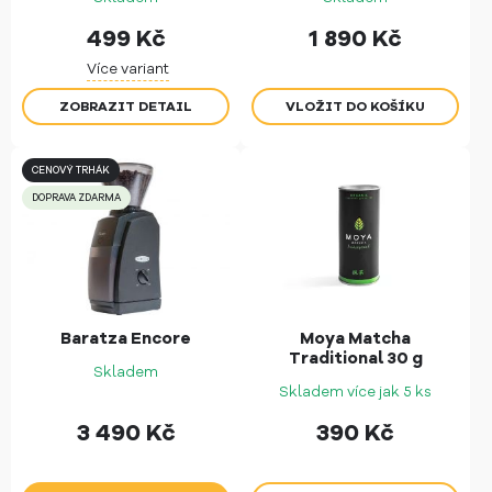
499
Kč
1 890
Kč
Více variant
ZOBRAZIT DETAIL
CENOVÝ TRHÁK
DOPRAVA ZDARMA
Baratza Encore
Moya Matcha
Traditional 30 g
Skladem
Skladem více jak 5 ks
3 490
Kč
390
Kč