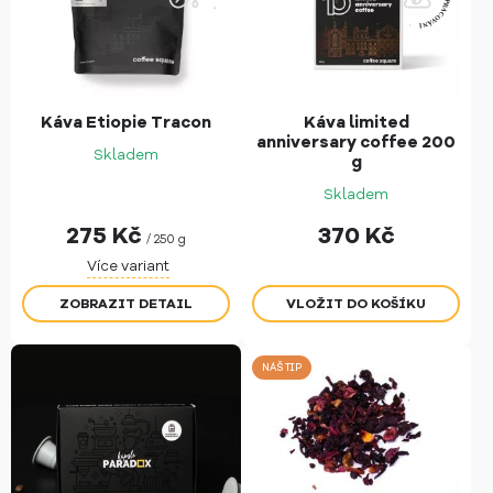
Káva Etiopie Tracon
Káva limited
anniversary coffee 200
Skladem
g
Skladem
275
Kč
370
Kč
/ 250 g
Více variant
ZOBRAZIT DETAIL
NÁŠ TIP