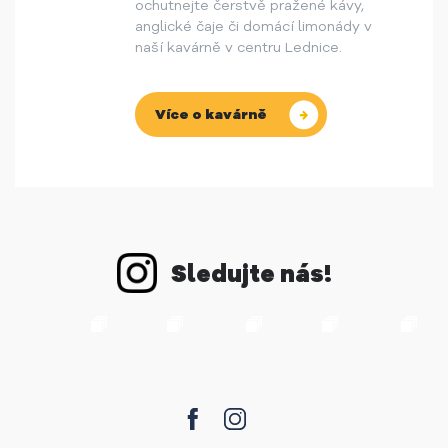
ochutnejte čerstvě pražené kávy,
anglické čaje či domácí limonády v
naší kavárně v centru Lednice.
Více o kavárně
Sledujte nás!