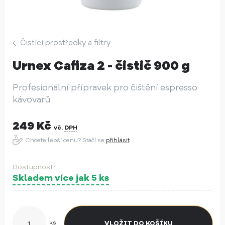
Čistící prostředky a filtry
Urnex Cafiza 2 - čistič 900 g
Profesionální přípravek pro čištění espresso
kávovarů
249
Kč
vč.
DPH
Chcete lepší cenu? Stačí se
přihlásit
Skladem více jak 5 ks
ks