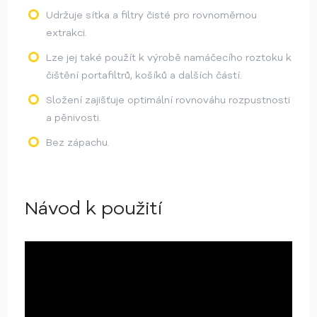
Udržuje sítka a filtry čisté pro rovnoměrnou
extrakci.
Lze jej také použít k výrobě namáčecího roztoku k
čištění portafiltrů, košíků a dalších částí.
Složení zajišťuje optimální rovnováhu rozpustnosti
a pěnivosti.
Bez zápachu.
Návod k použití