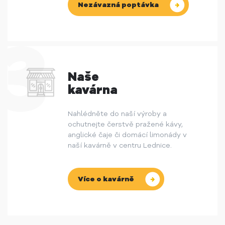
Nezávazná poptávka
Naše
kavárna
Nahlédněte do naší výroby a
ochutnejte čerstvě pražené kávy,
anglické čaje či domácí limonády v
naší kavárně v centru Lednice.
Více o kavárně