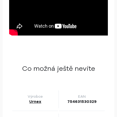
Co možná ještě nevíte
Výrobce
EAN
Urnex
754631530329