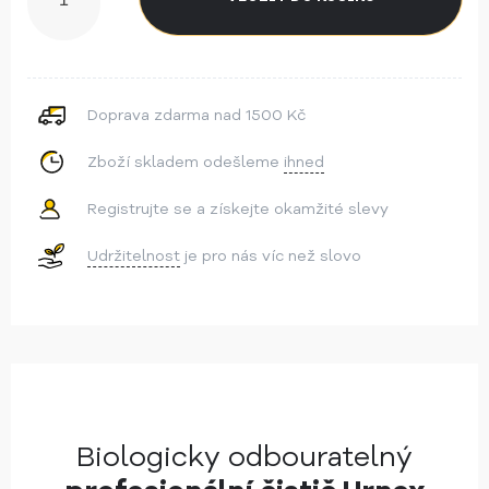
Doprava zdarma nad 1500 Kč
Zboží skladem odešleme
ihned
Registrujte se a získejte okamžité slevy
Udržitelnost
je pro nás víc než slovo
Biologicky odbouratelný