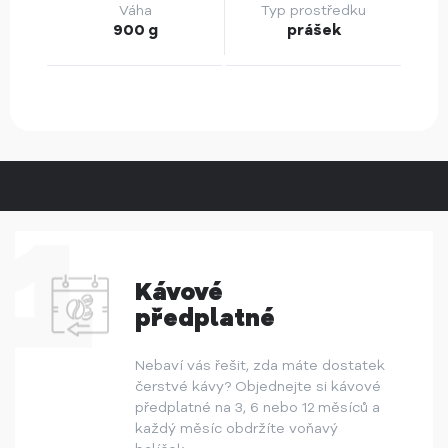
Váha
Typ prostředku
900 g
prášek
Kávové
předplatné
Nebaví vás řešit, zda máte dostatek
čerstvé kávy? Objednejte si kávové
předplatné na 3, 6 nebo 12 měsíců a
každý měsíc obdržíte voňavý