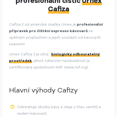
profesionální čistič
Urnex
Cafiza
Cafiza 2 od americké značky Urnex je
profesionální
přípravek pro čištění espresso kávovarů
se
zpětným proplachem a jejich součástí od kávových
usazenin.
Urnex Cafiza 2 je silný,
biologicky odbouratelný
prostředek
, jehož zdravotní nezávadnost je
certifikována společností NSF (www.nsf.org)
Hlavní výhody Cafizy
Odstraňuje zbytky kávy a oleje z hlav, ventilů a
vedení kávovarů.