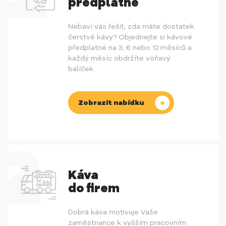
předplatné
Nebaví vás řešit, zda máte dostatek
čerstvé kávy? Objednejte si kávové
předplatné na 3, 6 nebo 12 měsíců a
každý měsíc obdržíte voňavý
balíček.
Zobrazit nabídku
Káva
do firem
Dobrá káva motivuje Vaše
zaměstnance k vyšším pracovním