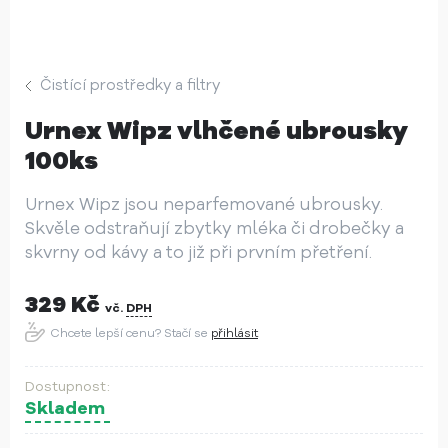
Čistící prostředky a filtry
Urnex Wipz vlhčené ubrousky
100ks
Urnex Wipz jsou neparfemované ubrousky.
Skvěle odstraňují zbytky mléka či drobečky a
skvrny od kávy a to již při prvním přetření.
329
Kč
vč.
DPH
Chcete lepší cenu? Stačí se
přihlásit
Skladem