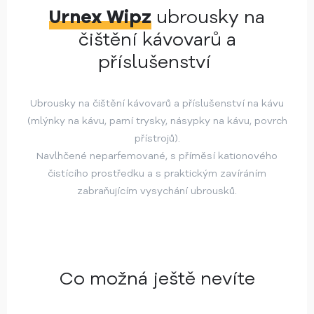
Urnex Wipz
ubrousky na
čištění kávovarů a
příslušenství
Ubrousky na čištění kávovarů a příslušenství na kávu
(mlýnky na kávu, parní trysky, násypky na kávu, povrch
přístrojů).
Navlhčené neparfemované, s příměsí kationového
čistícího prostředku a s praktickým zavíráním
zabraňujícím vysychání ubrousků.
Co možná ještě nevíte