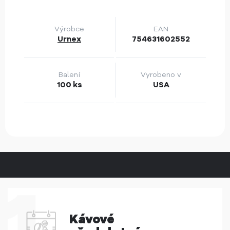
Výrobce
EAN
Urnex
754631602552
Balení
Vyrobeno v
100 ks
USA
Kávové