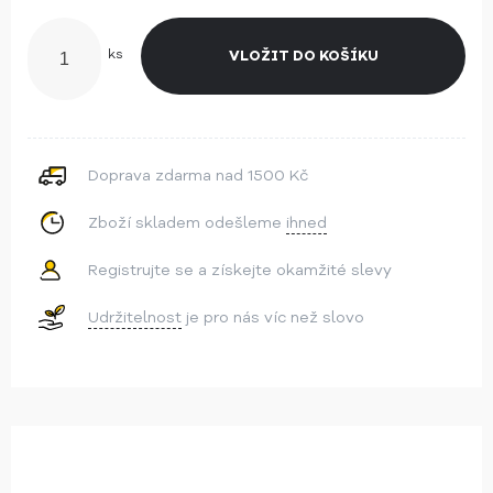
ks
Doprava zdarma nad 1500 Kč
Zboží skladem odešleme
ihned
Registrujte se a získejte okamžité slevy
Udržitelnost
je pro nás víc než slovo