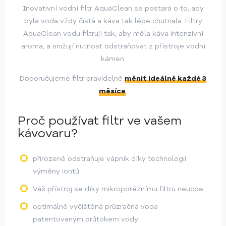
Inovativní vodní filtr AquaClean se postará o to, aby
byla voda vždy čistá a káva tak lépe chutnala. Filtry
AquaClean vodu filtrují tak, aby měla káva intenzivní
aroma, a snižují nutnost odstraňovat z přístroje vodní
kámen.
Doporučujeme filtr pravidelně
měnit ideálně každé 3
měsíce
.
Proč používat filtr
ve vašem
kávovaru?
přirozeně odstraňuje vápník díky technologii
výměny iontů
Váš přístroj se díky mikroporéznímu filtru neucpe
optimálně vyčištěná průzračná voda
patentovaným průtokem vody