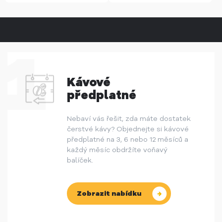
Kávové
předplatné
Nebaví vás řešit, zda máte dostatek
čerstvé kávy? Objednejte si kávové
předplatné na 3, 6 nebo 12 měsíců a
každý měsíc obdržíte voňavý
balíček.
Zobrazit nabídku