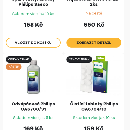
Philips Saeco
2ks
CA6704/99
Na cestě
Skladem více jak 10 ks
158
Kč
650
Kč
ZOBRAZIT DETAIL
CENOVÝ TRHÁK
CENOVÝ TRHÁK
NÁŠ TIP
Odvápňovač Philips
Čistící tablety Philips
CA6700/91
CA6704/10
Skladem více jak 5 ks
Skladem více jak 10 ks
169
Kč
159
Kč