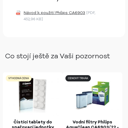
Návod k použití Philips CA6903
[PDF,
452,96 KB]
Co stojí ještě za Vaši pozornost
VÝHODNÁ CENA
CENOVÝ TRHÁK
Čistící tablety do
Vodní filtry Philips
spařovací jednotky
AquaClean CA6903/22 -