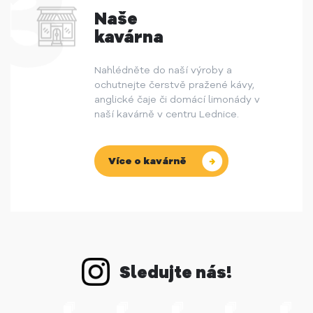
Naše
kavárna
Nahlédněte do naší výroby a
ochutnejte čerstvě pražené kávy,
anglické čaje či domácí limonády v
naší kavárně v centru Lednice.
Více o kavárně
Sledujte nás!