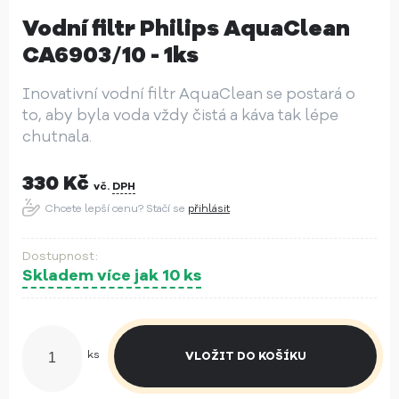
Vodní filtr Philips AquaClean
CA6903/10 - 1ks
Inovativní vodní filtr AquaClean se postará o
to, aby byla voda vždy čistá a káva tak lépe
chutnala.
330
Kč
vč.
DPH
Chcete lepší cenu? Stačí se
přihlásit
Skladem více jak 10 ks
ks