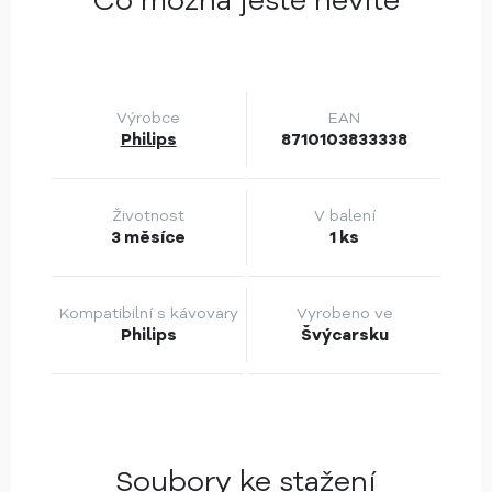
Co možná ještě nevíte
Výrobce
EAN
Philips
8710103833338
Životnost
V balení
3 měsíce
1 ks
Kompatibilní s kávovary
Vyrobeno ve
Philips
Švýcarsku
Soubory ke stažení