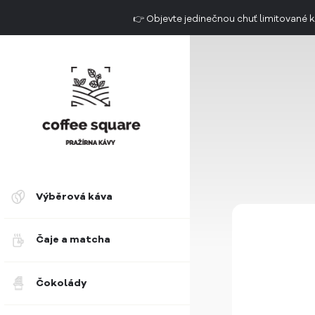
👉 Objevte jedinečnou chuť limitovan
Doručení do 2. dne už od 49 Kč
Výběrová káva
Čaje a matcha
Čokolády