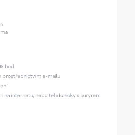
 Kč
zdarma
18 hod.
m prostřednictvím e-mailu
čení
 na internetu, nebo telefonicky s kurýrem