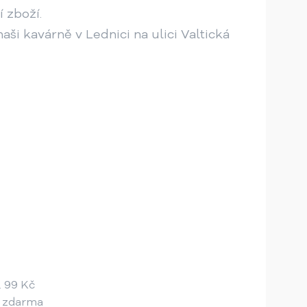
 zboží.
ši kavárně v Lednici na ulici Valtická
... 99 Kč
... zdarma