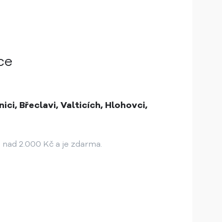
ce
ici, Břeclavi, Valticích, Hlohovci,
nad 2.000 Kč a je zdarma.