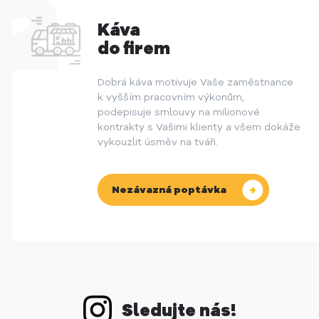
Káva
do firem
Dobrá káva motivuje Vaše zaměstnance
k vyšším pracovním výkonům,
podepisuje smlouvy na milionové
kontrakty s Vašimi klienty a všem dokáže
vykouzlit úsměv na tváři.
Nezávazná poptávka
Sledujte nás!