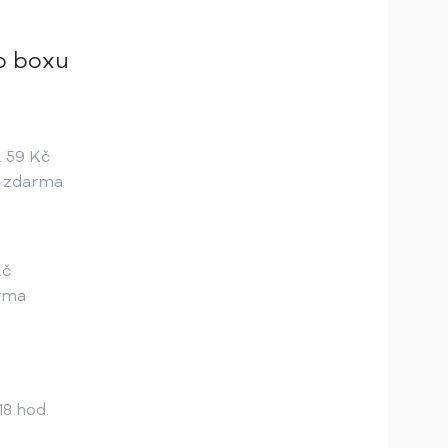
o boxu
... 59 Kč
... zdarma
 Kč
zdarma
18 hod.