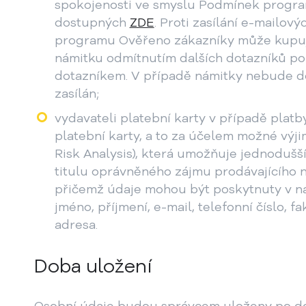
spokojenosti ve smyslu Podmínek progr
dostupných
ZDE
. Proti zasílání e-mailov
programu Ověřeno zákazníky může kupujíc
námitku odmítnutím dalších dotazníků po
dotazníkem. V případě námitky nebude d
zasílán;
vydavateli platební karty v případě platb
platební karty, a to za účelem možné výj
Risk Analysis), která umožňuje jednodušší
titulu oprávněného zájmu prodávajícího n
přičemž údaje mohou být poskytnuty v ná
jméno, příjmení, e-mail, telefonní číslo, f
adresa.
Doba uložení
Osobní údaje budou správcem uloženy po d