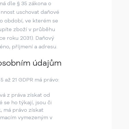
má dle § 35 zákona o
vinnost uschovat daňové
o období, ve kterém se
upíte zboží v průběhu
ce roku 2031). Daňový
éno, příjmení a adresu.
k osobním údajům
15 až 21 GDPR má právo:
vá z práva získat od
se ho týkají, jsou či
, má právo získat
ormacím vymezeným v