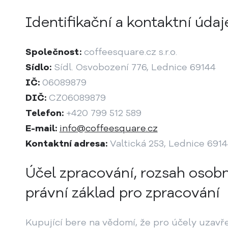
Identifikační a kontaktní úda
Společnost:
coffeesquare.cz s.r.o.
Sídlo:
Sídl. Osvobození 776, Lednice 69144
IČ:
06089879
DIČ:
CZ06089879
Telefon:
+420 799 512 589
E-mail:
info@coffeesquare.cz
Kontaktní adresa:
Valtická 253, Lednice 691
Účel zpracování, rozsah osobn
právní základ pro zpracování
Kupující bere na vědomí, že pro účely uzavře