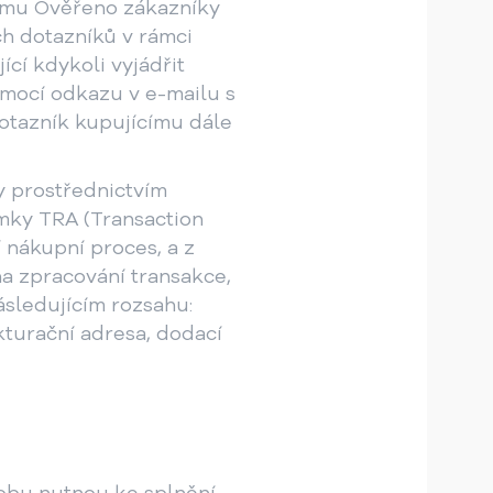
amu Ověřeno zákazníky
ých dotazníků v rámci
í kdykoli vyjádřit
mocí odkazu v e-mailu s
otazník kupujícímu dále
y prostřednictvím
imky TRA (Transaction
 nákupní proces, a z
a zpracování transakce,
sledujícím rozsahu:
akturační adresa, dodací
obu nutnou ke splnění