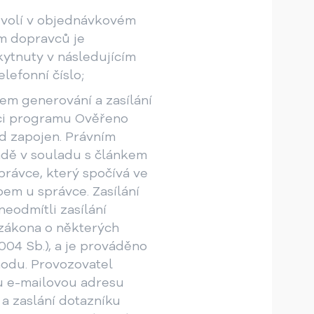
 zvolí v objednávkovém
am dopravců je
ytnuty v následujícím
elefonní číslo;
em generování a zasílání
ci programu Ověřeno
d zapojen. Právním
adě v souladu s článkem
právce, který spočívá ve
pem u správce. Zasílání
neodmítli zasílání
 zákona o některých
004 Sb.), a je prováděno
odu. Provozovatel
u e-mailovou adresu
a zaslání dotazníku