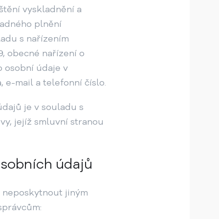
štění vyskladnění a
vadného plnění
ladu s nařízením
, obecné nařízení o
o osobní údaje v
 e-mail a telefonní číslo.
dajů je v souladu s
y, jejíž smluvní stranou
osobních údajů
o neposkytnout jiným
správcům: