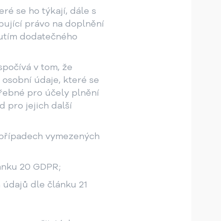
é se ho týkají, dále s
ující právo na doplnění
nutím dodatečného
spočívá v tom, že
osobní údaje, které se
třebné pro účely plnění
 pro jejich další
 případech vymezených
ánku 20 GDPR;
 údajů dle článku 21