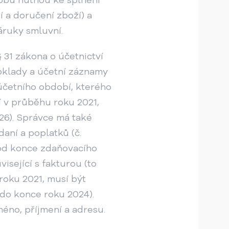
 a doručení zboží) a
áruky smluvní.
 31 zákona o účetnictví
doklady a účetní záznamy
 účetního období, kterého
í v průběhu roku 2021,
26). Správce má také
daní a poplatků (č.
 od konce zdaňovacího
isející s fakturou (to
oku 2021, musí být
do konce roku 2024).
méno, příjmení a adresu.