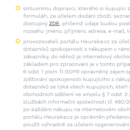
smluvnímu dopravci, kterého si kupující
formuláři, za účelem dodání zboží, sezn
dostupný
ZDE
, přičemž údaje budou posk
rozsahu: jméno, příjmení, adresa, e-mail, t
provozovateli portálu Heureka.cz za účel
dotazníků spokojenosti s nákupem v rám
zákazníky, do něhož je internetový obcho
základem pro zpracování je v tomto příp
6 odst. 1 písm. f) GDPR oprávněný zájem s
zjišťování spokojenosti kupujícího s náku
dotazníků se týká všech kupujících, kteří 
obchodních sdělení ve smyslu § 7 odst. 3
službách informační společnosti (č. 480/2
po každém nákupu na internetovém obch
portálu Heureka.cz je oprávněn předano
použít výhradně za účelem vygenerování 