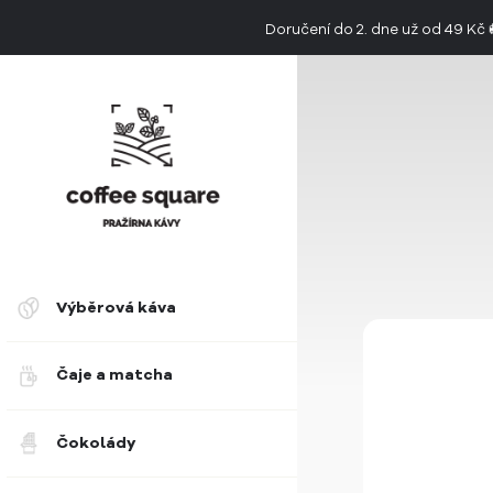
Doručení do 2. dne už od 49 Kč
👉 Objevte jedinečnou chuť limitovan
Výběrová káva
Čaje a matcha
Čokolády