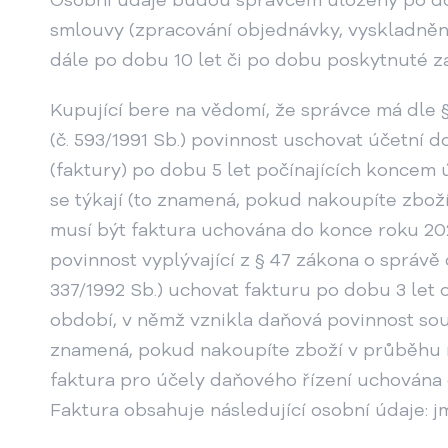
smlouvy (zpracování objednávky, vyskladnění
dále po dobu 10 let či po dobu poskytnuté z
Kupující bere na vědomí, že správce má dle §
(č. 593/1991 Sb.) povinnost uschovat účetní 
(faktury) po dobu 5 let počínajících koncem
se týkají (to znamená, pokud nakoupíte zbož
musí být faktura uchována do konce roku 20
povinnost vyplývající z § 47 zákona o správě 
337/1992 Sb.) uchovat fakturu po dobu 3 let
období, v němž vznikla daňová povinnost souv
znamená, pokud nakoupíte zboží v průběhu r
faktura pro účely daňového řízení uchována 
Faktura obsahuje následující osobní údaje: j