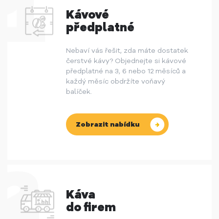
Kávové
předplatné
Nebaví vás řešit, zda máte dostatek
čerstvé kávy? Objednejte si kávové
předplatné na 3, 6 nebo 12 měsíců a
každý měsíc obdržíte voňavý
balíček.
Zobrazit nabídku
Káva
do firem