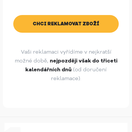
CHCI REKLAMOVAT ZBOŽÍ
Vaši reklamaci vyřídíme v nejkratší
možné době,
nejpozději však do třiceti
kalendářních dnů
(od doručení
reklamace).