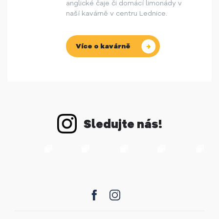
anglické čaje či domácí limonády v
naší kavárně v centru Lednice.
Více o kavárně
Sledujte nás!