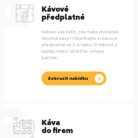
Kávové
předplatné
Nebaví vás řešit, zda máte dostatek
čerstvé kávy? Objednejte si kávové
předplatné na 3, 6 nebo 12 měsíců a
každý měsíc obdržíte voňavý
balíček.
Zobrazit nabídku
Káva
do firem