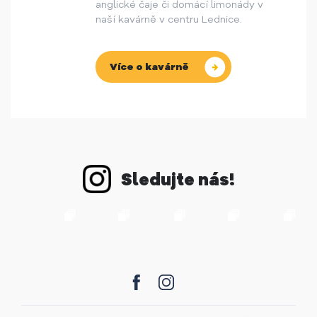
anglické čaje či domácí limonády v
naší kavárně v centru Lednice.
Více o kavárně
Sledujte nás!