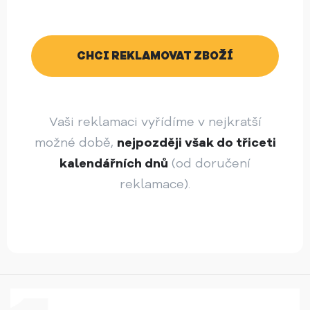
CHCI REKLAMOVAT ZBOŽÍ
Vaši reklamaci vyřídíme v nejkratší
možné době,
nejpozději však do třiceti
kalendářních dnů
(od doručení
reklamace).