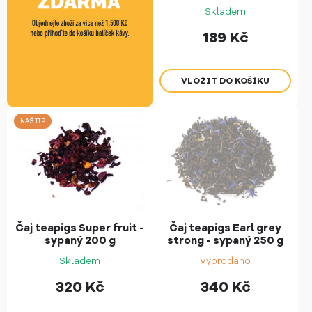
Skladem
189
Kč
NÁŠ TIP
Čaj teapigs Super fruit -
Čaj teapigs Earl grey
sypaný 200 g
strong - sypaný 250 g
Skladem
Vyprodáno
320
Kč
340
Kč