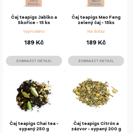
Čaj teapigs Jablko a
Čaj teapigs Mao Feng
Skořice - 15 ks
zelený čaj - 15ks
Vyprodáno
Na dotaz
189
Kč
189
Kč
ZOBRAZIT DETAIL
ZOBRAZIT DETAIL
Čaj teapigs Chai tea -
Čaj teapigs Citrón a
sypaný 250 g
zázvor - sypaný 200 g