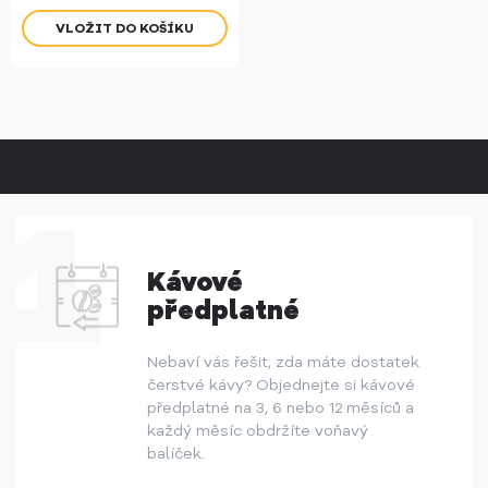
Kávové
předplatné
Nebaví vás řešit, zda máte dostatek
čerstvé kávy? Objednejte si kávové
předplatné na 3, 6 nebo 12 měsíců a
každý měsíc obdržíte voňavý
balíček.