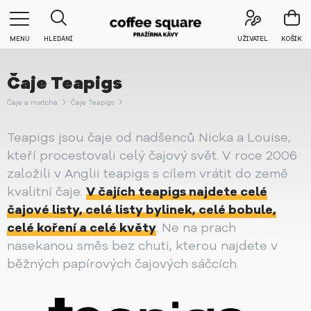
MENU
HLEDÁNÍ
UŽIVATEL
KOŠÍK
Čaje Teapigs
Čaje a matcha
Čaje Teapigs
Teapigs jsou čaje od nadšenců Nicka a Louise,
kteří procestovali celý čajový svět. V roce 2006
založili v Anglii teapigs s cílem vrátit do země
kvalitní čaje.
V čajích teapigs najdete celé
čajové listy, celé listy bylinek, celé bobule,
celé koření a celé květy
. Ne na prach
nasekanou směs bez chuti, kterou najdete v
běžných papírových čajových sáčcích.