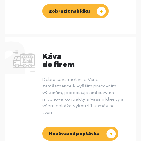
Zobrazit nabídku
Káva
do firem
Dobrá káva motivuje Vaše
zaměstnance k vyšším pracovním
výkonům, podepisuje smlouvy na
milionové kontrakty s Vašimi klienty a
všem dokáže vykouzlit úsměv na
tváři.
Nezávazná poptávka