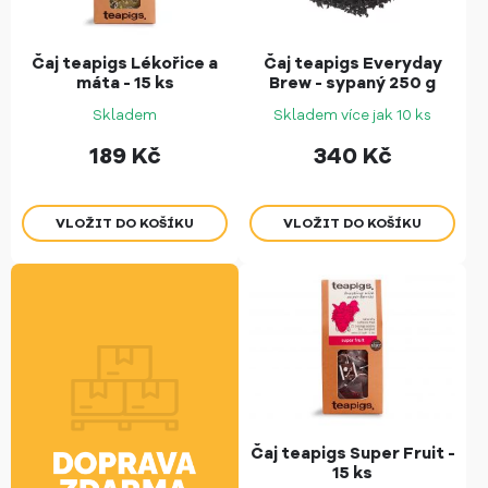
Čaj teapigs Lékořice a
Čaj teapigs Everyday
máta - 15 ks
Brew - sypaný 250 g
Skladem
Skladem více jak 10 ks
189
Kč
340
Kč
Čaj teapigs Super Fruit -
15 ks