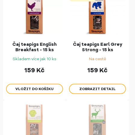
Čaj teapigs English
Čaj teapigs Earl Grey
Breakfast - 15 ks
Strong - 15 ks
Skladem více jak 10 ks
Na cestě
159
Kč
159
Kč
ZOBRAZIT DETAIL