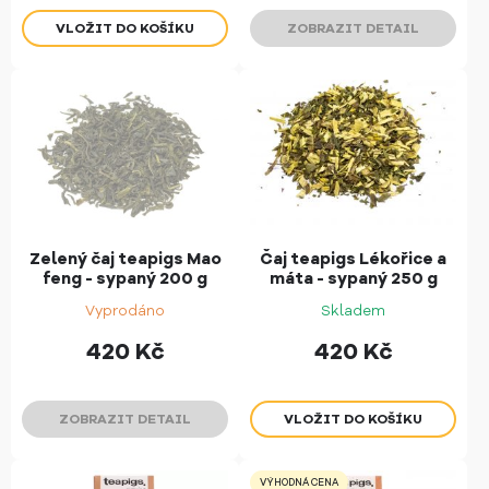
ZOBRAZIT DETAIL
Zelený čaj teapigs Mao
Čaj teapigs Lékořice a
feng - sypaný 200 g
máta - sypaný 250 g
Vyprodáno
Skladem
420
Kč
420
Kč
ZOBRAZIT DETAIL
VÝHODNÁ CENA