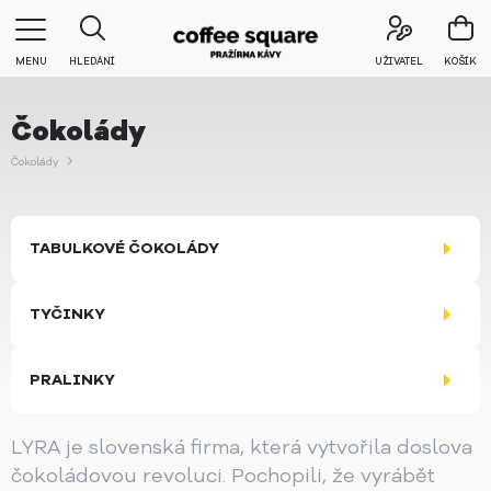
MENU
HLEDÁNÍ
UŽIVATEL
KOŠÍK
Čokolády
Čokolády
TABULKOVÉ ČOKOLÁDY
TYČINKY
PRALINKY
LYRA je slovenská firma, která vytvořila doslova
čokoládovou revoluci. Pochopili, že vyrábět