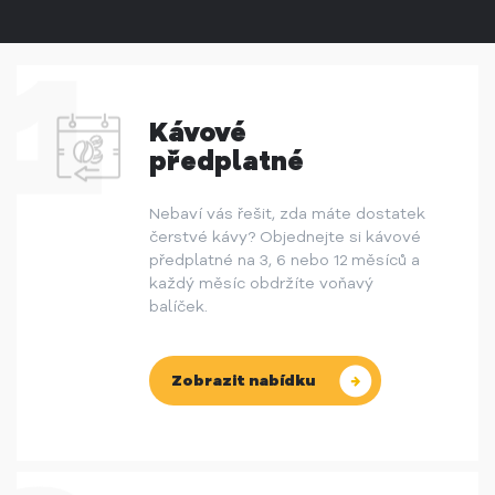
Kávové
předplatné
Nebaví vás řešit, zda máte dostatek
čerstvé kávy? Objednejte si kávové
předplatné na 3, 6 nebo 12 měsíců a
každý měsíc obdržíte voňavý
balíček.
Zobrazit nabídku