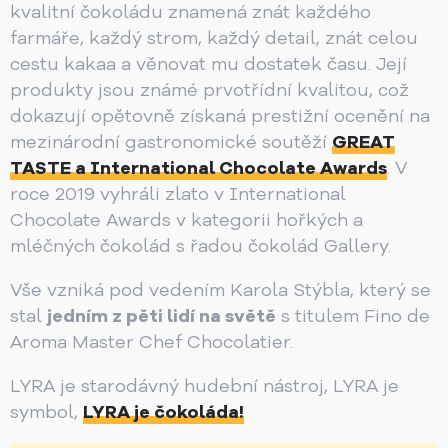
kvalitní čokoládu znamená znát každého
farmáře, každý strom, každý detail, znát celou
cestu kakaa a věnovat mu dostatek času. Její
produkty jsou známé prvotřídní kvalitou, což
dokazují opětovně získaná prestižní ocenění na
mezinárodní gastronomické soutěží
GREAT
TASTE a International Chocolate Awards
. V
roce 2019 vyhráli zlato v International
Chocolate Awards v kategorii hořkých a
mléčných čokolád s řadou čokolád Gallery.
Vše vzniká pod vedením Karola Stýbla, který se
stal
jedním z pěti lidí na světě
s titulem Fino de
Aroma Master Chef Chocolatier.
LYRA je starodávný hudební nástroj, LYRA je
symbol,
LYRA je čokoláda!