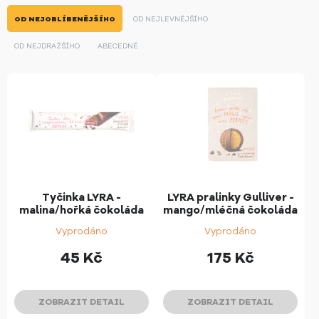
OD NEJOBLÍBENĚJŠÍHO
OD NEJLEVNĚJŠÍHO
OD NEJDRAŽŠÍHO
ABECEDNĚ
Tyčinka LYRA -
LYRA pralinky Gulliver -
malina/hořká čokoláda
mango/mléčná čokoláda
Vyprodáno
Vyprodáno
45
Kč
175
Kč
ZOBRAZIT DETAIL
ZOBRAZIT DETAIL