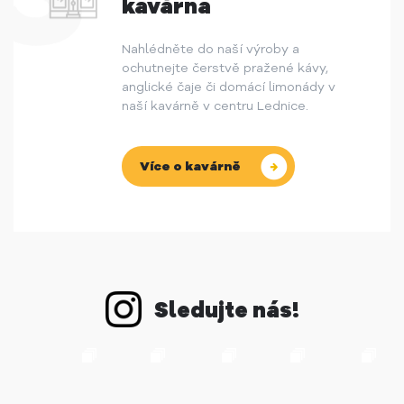
kavárna
Nahlédněte do naší výroby a
ochutnejte čerstvě pražené kávy,
anglické čaje či domácí limonády v
naší kavárně v centru Lednice.
Více o kavárně
Sledujte nás!