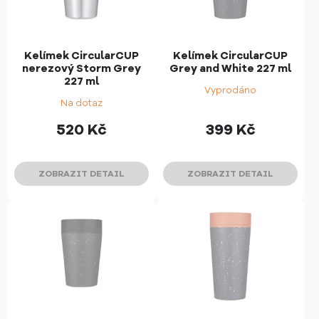
Kelímek CircularCUP
Kelímek CircularCUP
nerezový Storm Grey
Grey and White 227 ml
227 ml
Vyprodáno
Na dotaz
520
Kč
399
Kč
ZOBRAZIT DETAIL
ZOBRAZIT DETAIL