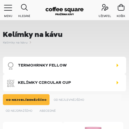
MENU
HLEDÁNÍ
UŽIVATEL
KOŠÍK
Kelímky na kávu
Kelímky na kávu
TERMOHRNKY FELLOW
KELÍMKY CIRCULAR CUP
OD NEJOBLÍBENĚJŠÍHO
OD NEJLEVNĚJŠÍHO
OD NEJDRAŽŠÍHO
ABECEDNĚ