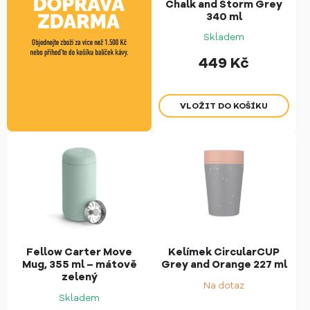
Chalk and Storm Grey
340 ml
Skladem
449
Kč
Fellow Carter Move
Kelímek CircularCUP
Mug, 355 ml – mátově
Grey and Orange 227 ml
zelený
Na dotaz
Skladem