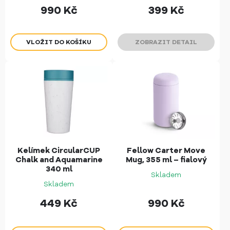
990
Kč
399
Kč
ZOBRAZIT DETAIL
Kelímek CircularCUP
Fellow Carter Move
Chalk and Aquamarine
Mug, 355 ml – fialový
340 ml
Skladem
Skladem
449
Kč
990
Kč