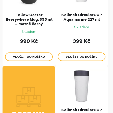
Fellow Carter
Kelímek CircularCUP
Everywhere Mug, 355 ml
Aquamarine 227 ml
– matně černý
Skladem
Skladem
990
Kč
399
Kč
Kelímek CircularCUP