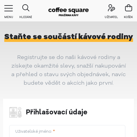
MENU
HLEDÁNÍ
UŽIVATEL
KOŠÍK
Staňte se součástí kávové rodiny
Registrujte se do naši kávové rodiny a
získejte okamžité slevy, snažší nakupování
a přehled o stavu svých objednávek, navíc
budete vědět o akcích jako první.
Přihlašovací údaje
Uživatelské jméno:
*