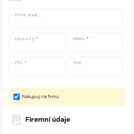
Firma, areál, ...
Ulice a č.p.
*
Město:
*
PSČ:
*
Stát:
Nakupuji na firmu
Firemní údaje