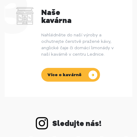
Naše
kavárna
Nahlédněte do naší výroby a
ochutnejte čerstvě pražené kávy,
anglické čaje či domácí limonády v
naší kavárně v centru Lednice.
Více o kavárně
Sledujte nás!