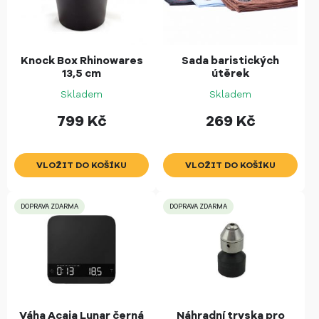
Knock Box Rhinowares
Sada baristických
13,5 cm
útěrek
Skladem
Skladem
799
Kč
269
Kč
DOPRAVA ZDARMA
DOPRAVA ZDARMA
Váha Acaia Lunar černá
Náhradní tryska pro