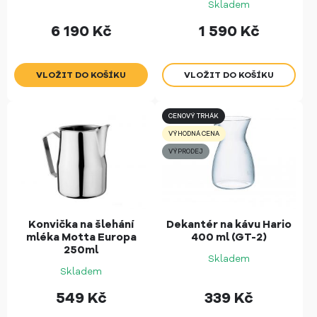
Skladem
6 190
Kč
1 590
Kč
CENOVÝ TRHÁK
VÝHODNÁ CENA
VÝPRODEJ
Konvička na šlehání
Dekantér na kávu Hario
mléka Motta Europa
400 ml (GT-2)
250ml
Skladem
Skladem
549
Kč
339
Kč