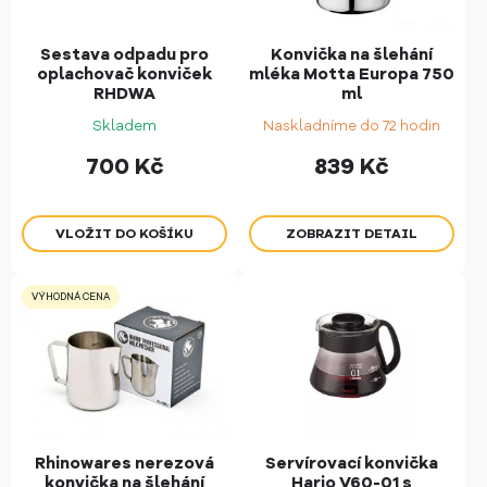
Sestava odpadu pro
Konvička na šlehání
oplachovač konviček
mléka Motta Europa 750
RHDWA
ml
Skladem
Naskladníme do 72 hodin
700
Kč
839
Kč
ZOBRAZIT DETAIL
VÝHODNÁ CENA
Rhinowares nerezová
Servírovací konvička
konvička na šlehání
Hario V60-01 s