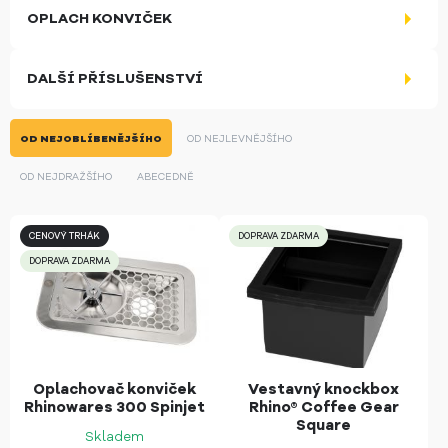
OPLACH KONVIČEK
DALŠÍ PŘÍSLUŠENSTVÍ
OD NEJOBLÍBENĚJŠÍHO
OD NEJLEVNĚJŠÍHO
OD NEJDRAŽŠÍHO
ABECEDNĚ
CENOVÝ TRHÁK
DOPRAVA ZDARMA
DOPRAVA ZDARMA
Oplachovač konviček
Vestavný knockbox
Rhinowares 300 Spinjet
Rhino® Coffee Gear
Square
Skladem