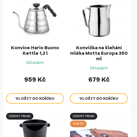
Konvice Hario Buono
Konvička na šlehání
Kettle 1,2 l
mléka Motta Europa 350
ml
Skladem
Skladem
959
Kč
679
Kč
CENOVÝ TRHÁK
CENOVÝ TRHÁK
NÁŠ TIP