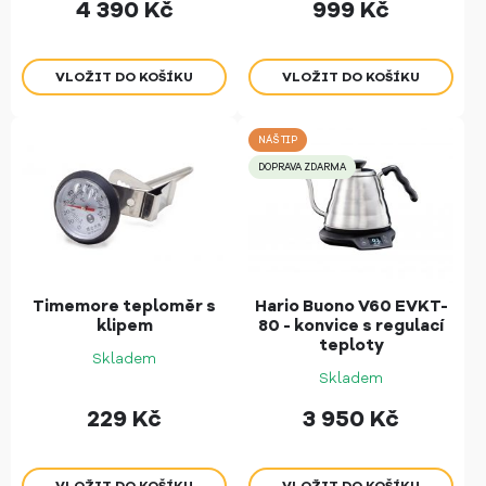
4 390
Kč
999
Kč
NÁŠ TIP
DOPRAVA ZDARMA
Timemore teploměr s
Hario Buono V60 EVKT-
klipem
80 - konvice s regulací
teploty
Skladem
Skladem
229
Kč
3 950
Kč