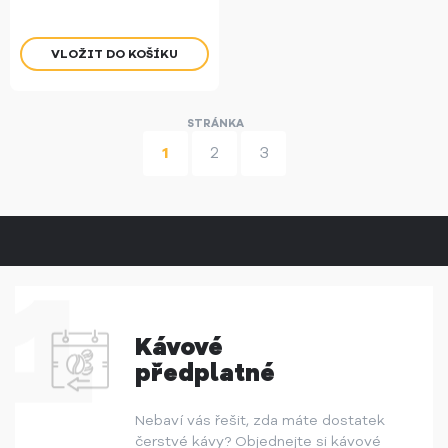
1
2
3
Kávové
předplatné
Nebaví vás řešit, zda máte dostatek
čerstvé kávy? Objednejte si kávové