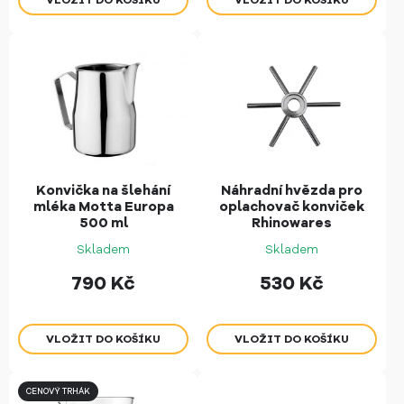
Konvička na šlehání
Náhradní hvězda pro
mléka Motta Europa
oplachovač konviček
500 ml
Rhinowares
Skladem
Skladem
790
Kč
530
Kč
CENOVÝ TRHÁK