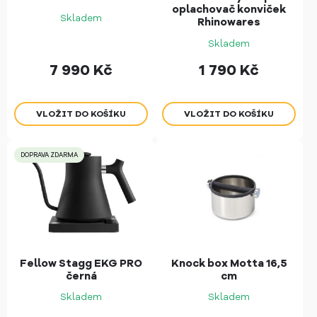
oplachovač konviček
Skladem
Rhinowares
Skladem
7 990
Kč
1 790
Kč
DOPRAVA ZDARMA
Fellow Stagg EKG PRO
Knock box Motta 16,5
černá
cm
Skladem
Skladem