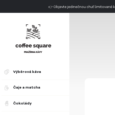
👉 Objevte jedinečnou chuť limitovan
Doručení do 2. dne už od 49 Kč
Výběrová káva
Čaje a matcha
Čokolády