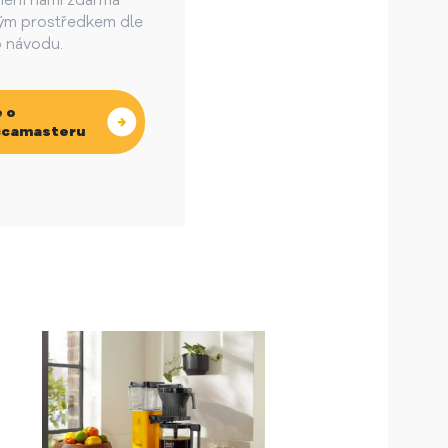
ění námi zdarma
m prostředkem dle
 návodu.
 o
camasteru