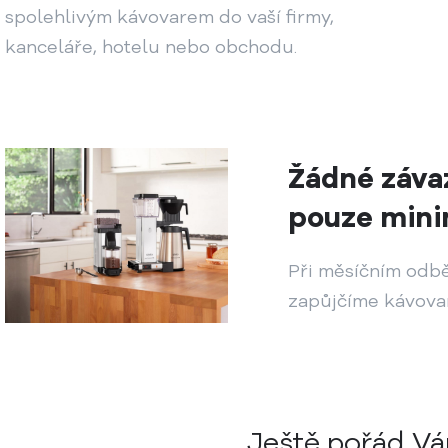
spolehlivým kávovarem do vaší firmy,
kanceláře, hotelu nebo obchodu.
Žádné záva
pouze mini
Při měsíčním odb
zapůjčíme kávova
Ještě pořád V