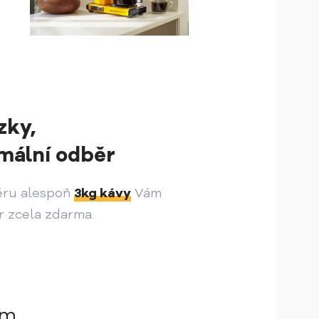
zky,
mální odběr
ěru alespoň
3kg kávy
Vám
r zcela zdarma.
ám