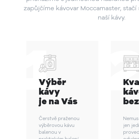
zapůjčíme kávovar Moccamaster, stačí 
naší kávy.
Výběr
Kva
kávy
káv
je na Vás
bez
Čerstvě praženou
Nemusít
výběrovou kávu
jen je
balenou v
proved