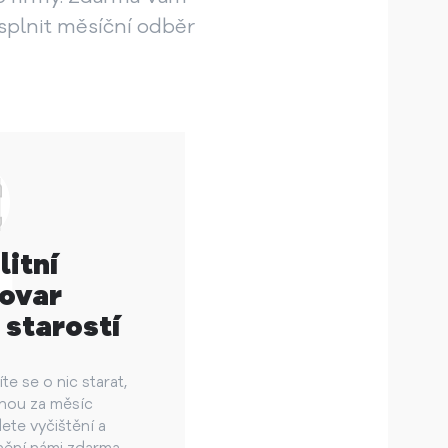
splnit měsíční odběr
litní
ovar
 starostí
e se o nic starat,
dnou za měsíc
ete vyčištění a