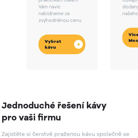
praktickém balení
odvápn
Vám navíc
dodaný
nabídneme za
našeho
zvýhodněnou cenu.
Více
Moc
Vybrat
kávu
Jednoduché řešení kávy
pro vaši firmu
Zajistěte si čerstvě praženou kávu společně se