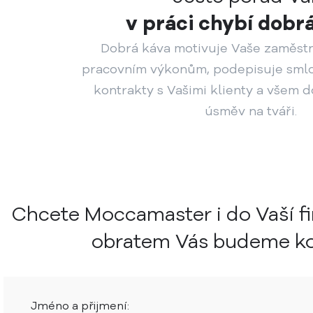
v práci chybí dobr
Dobrá káva motivuje Vaše zaměst
pracovním výkonům, podepisuje smlo
kontrakty s Vašimi klienty a všem 
úsměv na tváři.
Chcete Moccamaster i do Vaší f
obratem Vás budeme ko
Jméno a přijmení: