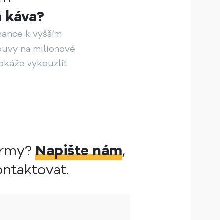
á káva?
nance k vyšším
uvy na milionové
dokáže vykouzlit
irmy?
Napište nám
,
ntaktovat.