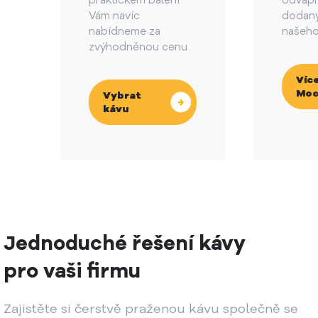
praktickém balení
odvápn
Vám navíc
dodaný
nabídneme za
našeho
zvýhodněnou cenu.
Více
Moc
Vybrat
kávu
Jednoduché řešení kávy
pro vaši firmu
Zajistěte si čerstvě praženou kávu společně se