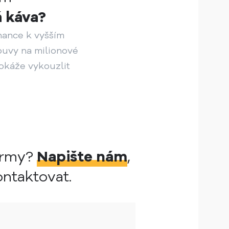
á káva?
nance k vyšším
uvy na milionové
dokáže vykouzlit
irmy?
Napište nám
,
ntaktovat.