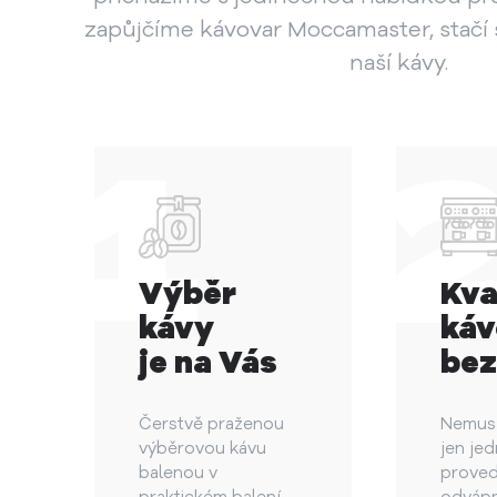
zapůjčíme kávovar Moccamaster, stačí 
naší kávy.
Výběr
Kva
kávy
káv
je na Vás
bez
Čerstvě praženou
Nemusít
výběrovou kávu
jen je
balenou v
proved