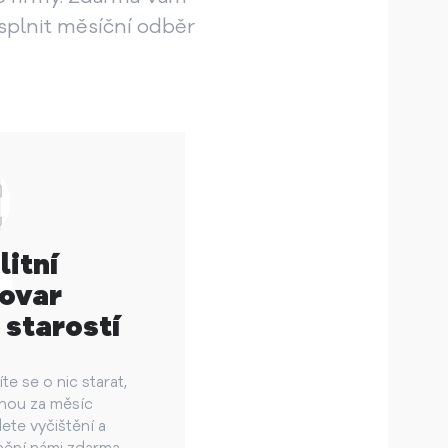
splnit měsíční odběr
litní
ovar
 starostí
e se o nic starat,
dnou za měsíc
ete vyčištění a