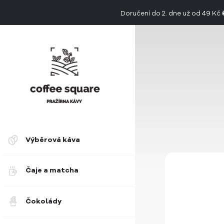
Doručení do 2. dne už od 49 Kč
👉 Objevte jedinečnou chuť limitovan
Výběrová káva
Čaje a matcha
Čokolády