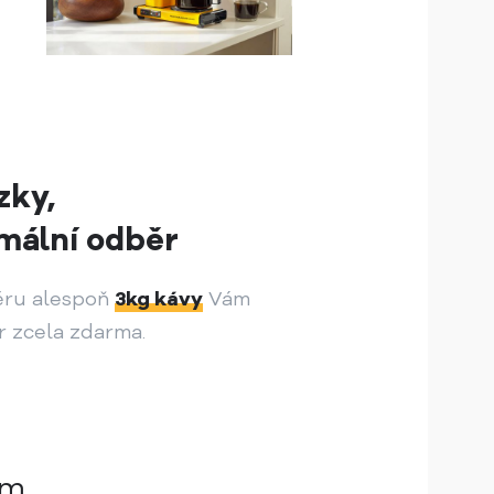
zky,
mální odběr
ěru alespoň
3kg kávy
Vám
r zcela zdarma.
ám