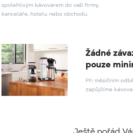
spolehlivým kávovarem do vaší firmy,
kanceláře, hotelu nebo obchodu.
Žádné záva
pouze mini
Při měsíčním odb
zapůjčíme kávova
Ještě pořád V