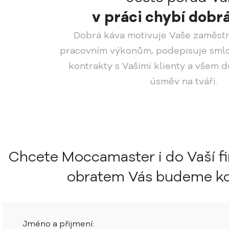
v práci chybí dobr
Dobrá káva motivuje Vaše zaměst
pracovním výkonům, podepisuje smlo
kontrakty s Vašimi klienty a všem 
úsměv na tváři.
Chcete Moccamaster i do Vaší f
obratem Vás budeme ko
Jméno a přijmení: