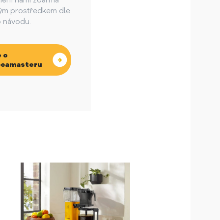
ění námi zdarma
m prostředkem dle
 návodu.
 o
camasteru