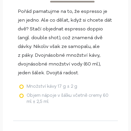
Pořád pamatujme na to, že espresso je
jen jedno. Ale co dělat, když si chcete dát
dvě? Stačí objednat espresso doppio
(angl. double shot), což znamená dvě
dávky. Nikoliv však ze samopalu, ale
z páky. Dvojnásobné množství kávy,
dvojnásobné množství vody (60 ml),
jeden šálek. Dvojitá radost.
Množství kávy 17 g ± 2 g
Objem nápoje v šálku včetně cremy 60
ml ± 2,5 ml