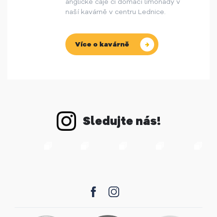
anglické čaje či domácí limonády v
naší kavárně v centru Lednice.
Více o kavárně
Sledujte nás!