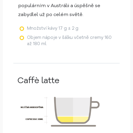
populárním v Austrálii a úspěšně se
zabydlel už po celém světě.
Množství kávy 17 g ± 2 g
Objem nápoje v šálku včetně cremy 160
až 180 ml
Caffè latte