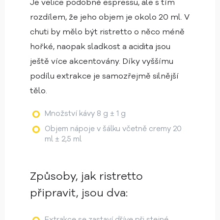
Je velice podobné espressu, ale s tím
rozdílem, že jeho objem je okolo 20 ml. V
chuti by mělo být ristretto o něco méně
hořké, naopak sladkost a acidita jsou
ještě více akcentovány. Díky vyššímu
podílu extrakce je samozřejmě silnější
tělo.
Množství kávy 8 g ± 1 g
Objem nápoje v šálku včetně cremy 20
ml ± 2,5 ml
Způsoby, jak ristretto
připravit, jsou dva:
Extrakce se zastaví dříve při stejné