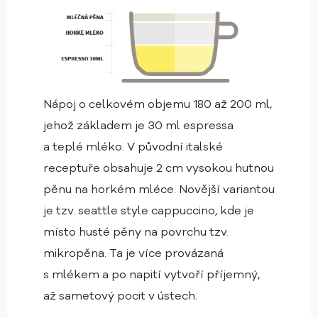
Nápoj o celkovém objemu 180 až 200 ml,
jehož základem je 30 ml espressa
a teplé mléko. V původní italské
receptuře obsahuje 2 cm vysokou hutnou
pěnu na horkém mléce. Novější variantou
je tzv. seattle style cappuccino, kde je
místo husté pěny na povrchu tzv.
mikropěna. Ta je více provázaná
s mlékem a po napití vytvoří příjemný,
až sametový pocit v ústech.