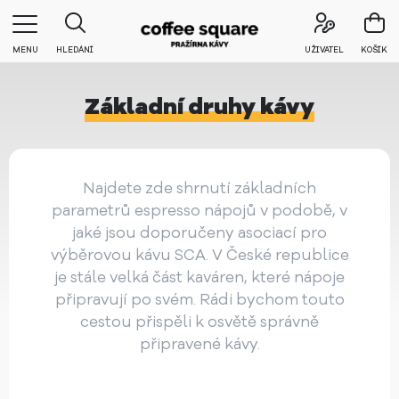
MENU
HLEDÁNÍ
UŽIVATEL
KOŠÍK
Základní druhy kávy
Najdete zde shrnutí základních
parametrů espresso nápojů v podobě, v
jaké jsou doporučeny asociací pro
výběrovou kávu SCA. V České republice
je stále velká část kaváren, které nápoje
připravují po svém. Rádi bychom touto
cestou přispěli k osvětě správně
připravené kávy.