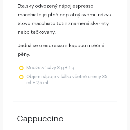
Italský odvozený nápoj espresso
macchiato je plně poplatný svému názvu.
Slovo macchiato totiž znamená skvrnitý
nebo tečkovaný.
Jedná se o espresso s kapkou mléčné
pěny.
Množství kávy 8 g ± 1 g
Objem nápoje v šálku včetně cremy 35
ml ± 2,5 ml
Cappuccino