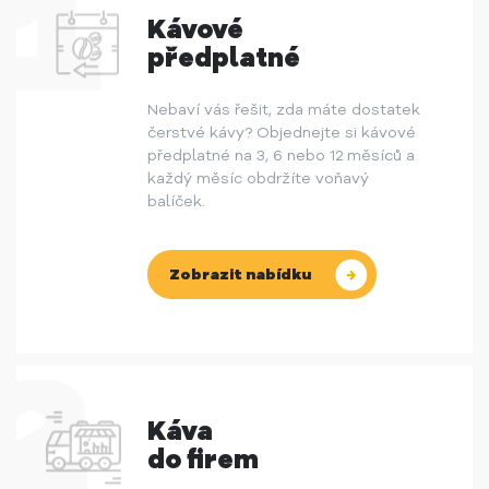
Kávové
předplatné
Nebaví vás řešit, zda máte dostatek
čerstvé kávy? Objednejte si kávové
předplatné na 3, 6 nebo 12 měsíců a
každý měsíc obdržíte voňavý
balíček.
Zobrazit nabídku
Káva
do firem