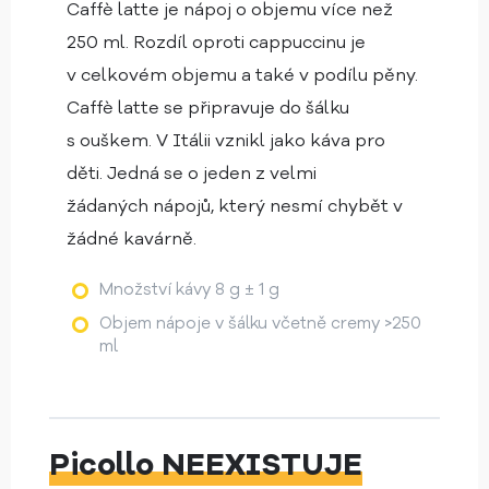
Caffè latte je nápoj o objemu více než
250 ml. Rozdíl oproti cappuccinu je
v celkovém objemu a také v podílu pěny.
Caffè latte se připravuje do šálku
s ouškem. V Itálii vznikl jako káva pro
děti. Jedná se o jeden z velmi
žádaných nápojů, který nesmí chybět v
žádné kavárně.
Množství kávy 8 g ± 1 g
Objem nápoje v šálku včetně cremy >250
ml
Picollo NEEXISTUJE