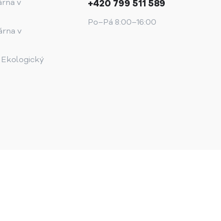
árna v
+420 799 511 589
Po–Pá 8:00–16:00
árna v
 Ekologický