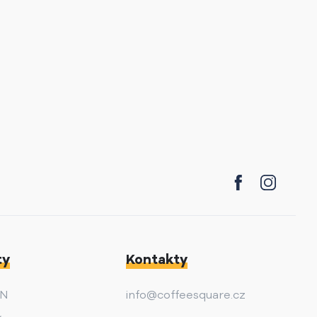
ty
Kontakty
AN
info@coffeesquare.cz