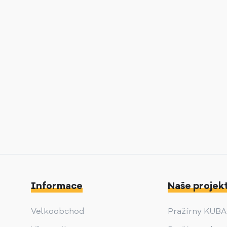
Informace
Naše projek
Velkoobchod
Pražírny KUB