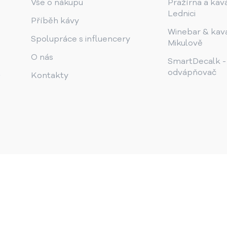
Vše o nákupu
Pražírna a kav
Lednici
Příběh kávy
Winebar & kav
Spolupráce s influencery
Mikulově
O nás
SmartDecalk -
odvápňovač
Kontakty