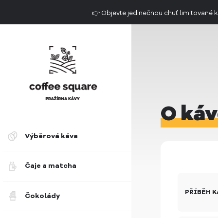
👉 Objevte jedinečnou chuť limitovan
Doručení do 2. dne už od 49 Kč
O káv
Výběrová káva
Čaje a matcha
PŘÍBĚH K
Čokolády