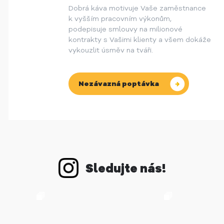
Dobrá káva motivuje Vaše zaměstnance
k vyšším pracovním výkonům,
podepisuje smlouvy na milionové
kontrakty s Vašimi klienty a všem dokáže
vykouzlit úsměv na tváři.
Nezávazná poptávka
Sledujte nás!