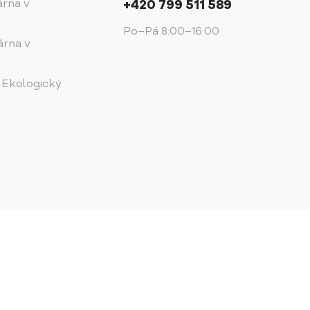
árna v
+420 799 511 589
Po–Pá 8:00–16:00
árna v
 Ekologický