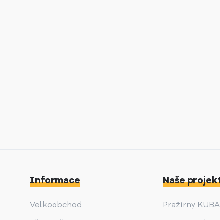
Informace
Naše projek
Velkoobchod
Pražírny KUB