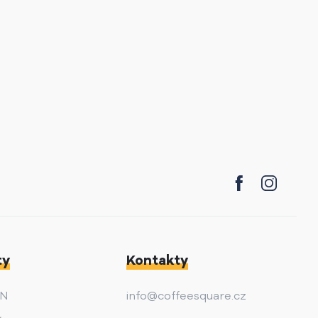
ty
Kontakty
AN
info@coffeesquare.cz