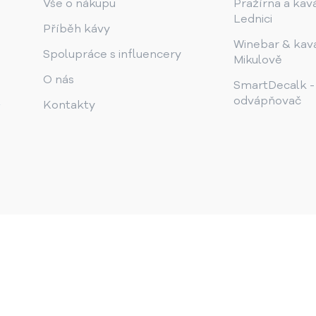
Vše o nákupu
Pražírna a kav
Lednici
Příběh kávy
Winebar & kav
Spolupráce s influencery
Mikulově
O nás
SmartDecalk -
odvápňovač
Kontakty