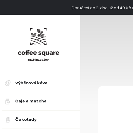
Doručení do 2. dne už od 49 Kč
👉 Objevte jedinečnou chuť limitovan
Výběrová káva
Čaje a matcha
Čokolády