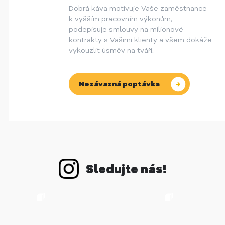
Dobrá káva motivuje Vaše zaměstnance
k vyšším pracovním výkonům,
podepisuje smlouvy na milionové
kontrakty s Vašimi klienty a všem dokáže
vykouzlit úsměv na tváři.
Nezávazná poptávka
Sledujte nás!