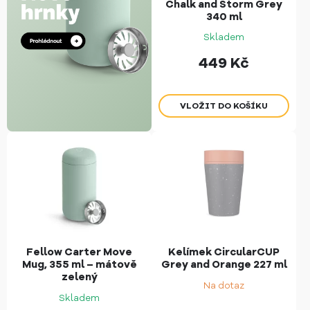
Chalk and Storm Grey
340 ml
Skladem
449
Kč
Fellow Carter Move
Kelímek CircularCUP
Mug, 355 ml – mátově
Grey and Orange 227 ml
zelený
Na dotaz
Skladem