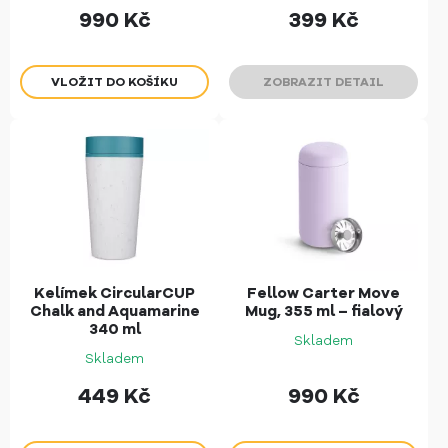
990
Kč
399
Kč
ZOBRAZIT DETAIL
Kelímek CircularCUP
Fellow Carter Move
Chalk and Aquamarine
Mug, 355 ml – fialový
340 ml
Skladem
Skladem
449
Kč
990
Kč