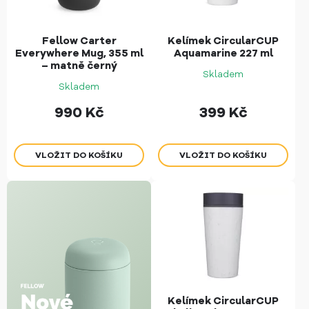
Fellow Carter
Kelímek CircularCUP
Everywhere Mug, 355 ml
Aquamarine 227 ml
– matně černý
Skladem
Skladem
990
Kč
399
Kč
Kelímek CircularCUP