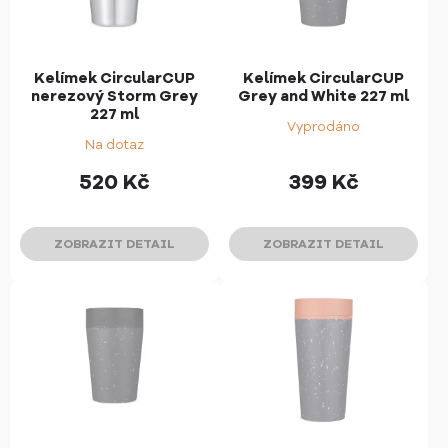
Kelímek CircularCUP
Kelímek CircularCUP
nerezový Storm Grey
Grey and White 227 ml
227 ml
Vyprodáno
Na dotaz
520
Kč
399
Kč
ZOBRAZIT DETAIL
ZOBRAZIT DETAIL