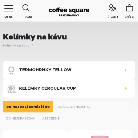
MENU
HLEDÁNÍ
UŽIVATEL
KOŠÍK
Kelímky na kávu
Kelímky na kávu
TERMOHRNKY FELLOW
KELÍMKY CIRCULAR CUP
OD NEJOBLÍBENĚJŠÍHO
OD NEJLEVNĚJŠÍHO
OD NEJDRAŽŠÍHO
ABECEDNĚ