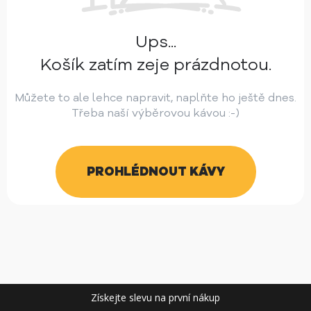
Ups...
Košík zatím zeje prázdnotou.
Můžete to ale lehce napravit, naplňte ho ještě dnes.
Třeba naší výběrovou kávou :-)
PROHLÉDNOUT KÁVY
Získejte slevu na první nákup