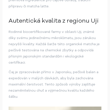
prémiová ingredience pro čajové obřady, tradiční
přípravu či matcha latte.
Autentická kvalita z regionu Uji
Rodinné biocertifikované farmy v oblasti Uji, známé
díky svému jedinečnému mikroklimatu, jsou zárukou
nejvyšší kvality. Každá šarže této organické matcha je
pečlivě testována na chemické zbytky a odpovídá
přísným japonským standardům i ekologické
certifikaci.
Čaj je zpracováván přímo v Japonsku, pečlivě balen a
expedován v malých dávkách, aby byla zachována
maximální čerstvost. Tento způsob výroby zajišťuje
nezaměnitelnou chuť a výjimečnou kvalitu každého
šálku.