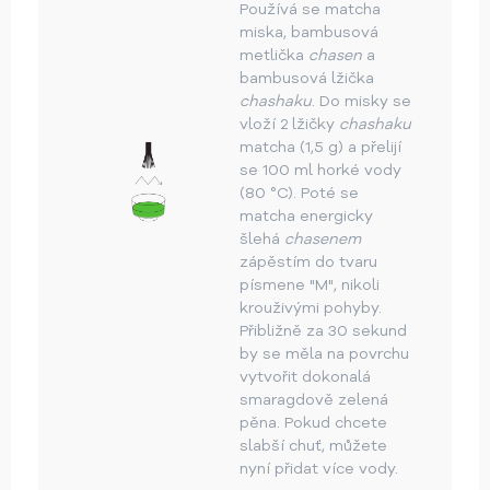
Používá se matcha
miska, bambusová
metlička
chasen
a
bambusová lžička
chashaku
. Do misky se
vloží 2 lžičky
chashaku
matcha (1,5 g) a přelijí
se 100 ml horké vody
(80 °C). Poté se
matcha energicky
šlehá
chasenem
zápěstím do tvaru
písmene "M", nikoli
krouživými pohyby.
Přibližně za 30 sekund
by se měla na povrchu
vytvořit dokonalá
smaragdově zelená
pěna. Pokud chcete
slabší chuť, můžete
nyní přidat více vody.