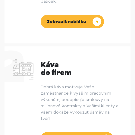
balíček.
Zobrazit nabídku
Káva
do firem
Dobrá káva motivuje Vaše
zaměstnance k vyšším pracovním
výkonům, podepisuje smlouvy na
milionové kontrakty s Vašimi klienty a
všem dokáže vykouzlit úsměv na
tváři.