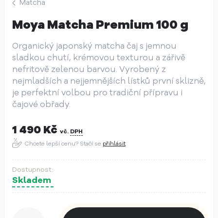
Matcha
Moya Matcha Premium 100 g
Organický japonský matcha čaj s jemnou
sladkou chutí, krémovou texturou a zářivě
nefritově zelenou barvou. Vyrobený z
nejmladších a nejjemnějších lístků první sklizně,
je perfektní volbou pro tradiční přípravu i
čajové obřady.
1 490
Kč
vč.
DPH
Chcete lepší cenu? Stačí se
přihlásit
Skladem