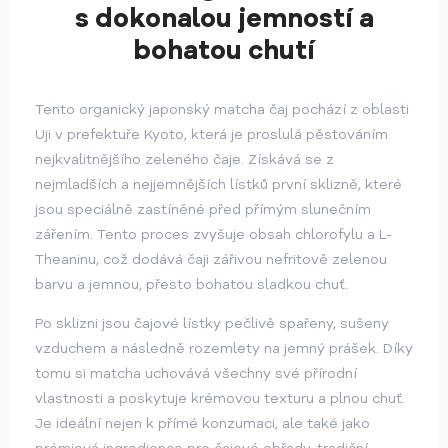
s dokonalou jemností a
bohatou chutí
Tento organický japonský matcha čaj pochází z oblasti
Uji v prefektuře Kyoto, která je proslulá pěstováním
nejkvalitnějšího zeleného čaje. Získává se z
nejmladších a nejjemnějších lístků první sklizně, které
jsou speciálně zastíněné před přímým slunečním
zářením. Tento proces zvyšuje obsah chlorofylu a L-
Theaninu, což dodává čaji zářivou nefritově zelenou
barvu a jemnou, přesto bohatou sladkou chuť.
Po sklizni jsou čajové lístky pečlivě spařeny, sušeny
vzduchem a následně rozemlety na jemný prášek. Díky
tomu si matcha uchovává všechny své přírodní
vlastnosti a poskytuje krémovou texturu a plnou chuť.
Je ideální nejen k přímé konzumaci, ale také jako