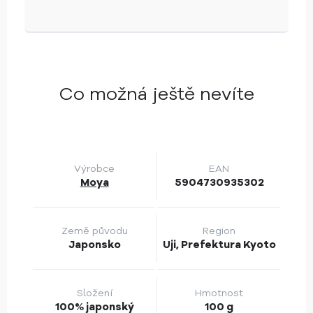
Co možná ještě nevíte
Výrobce
EAN
Moya
5904730935302
Země původu
Region
Japonsko
Uji, Prefektura Kyoto
Složení
Hmotnost
100% japonský
100 g