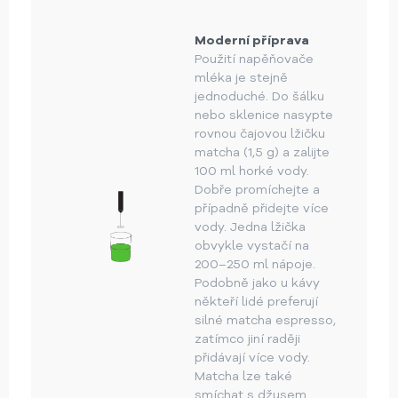
Moderní příprava
Použití napěňovače
mléka je stejně
jednoduché. Do šálku
nebo sklenice nasypte
rovnou čajovou lžičku
matcha (1,5 g) a zalijte
100 ml horké vody.
Dobře promíchejte a
případně přidejte více
vody. Jedna lžička
obvykle vystačí na
200–250 ml nápoje.
Podobně jako u kávy
někteří lidé preferují
silné matcha espresso,
zatímco jiní raději
přidávají více vody.
Matcha lze také
smíchat s džusem