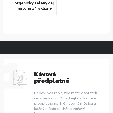
organický zelený čaj
matcha z 1. sklizně
Kávové
předplatné
Nebaví vás řešit, zda máte dostatek
čerstvé kávy? Objednejte si kávové
předplatné na 3, 6 nebo 12 měsíců a
každý měsíc obdržíte voňavý