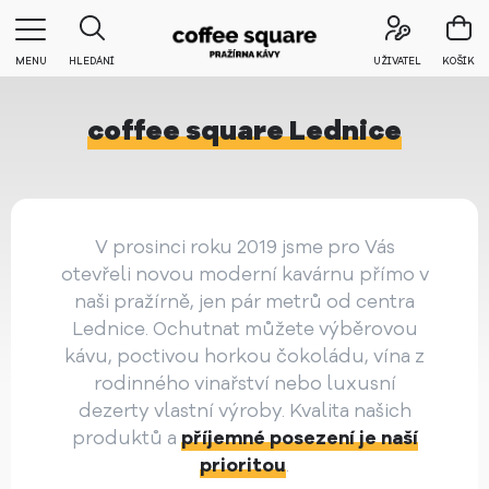
MENU
HLEDÁNÍ
UŽIVATEL
KOŠÍK
coffee square Lednice
V prosinci roku 2019 jsme pro Vás
otevřeli novou moderní kavárnu přímo v
naši pražírně, jen pár metrů od centra
Lednice. Ochutnat můžete výběrovou
kávu, poctivou horkou čokoládu, vína z
rodinného vinařství nebo luxusní
dezerty vlastní výroby. Kvalita našich
produktů a
příjemné posezení je naší
prioritou
.