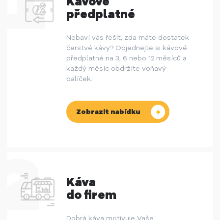
Kávové
předplatné
Nebaví vás řešit, zda máte dostatek
čerstvé kávy? Objednejte si kávové
předplatné na 3, 6 nebo 12 měsíců a
každý měsíc obdržíte voňavý
balíček.
Zobrazit nabídku
Káva
do firem
Dobrá káva motivuje Vaše