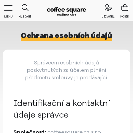
MENU
HLEDÁNÍ
UŽIVATEL
KOŠÍK
Ochrana osobních údajů
Správcem osobních údajů
poskytnutých za účelem plnění
předmětu smlouvy je prodávající.
Identifikační a kontaktní
údaje správce
Společnost:
coffeesquare.cz s.r.o.