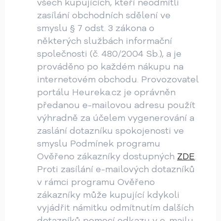
všech kupujících, kteří neodmítli
zasílání obchodních sdělení ve
smyslu § 7 odst. 3 zákona o
některých službách informační
společnosti (č. 480/2004 Sb.), a je
prováděno po každém nákupu na
internetovém obchodu. Provozovatel
portálu Heureka.cz je oprávněn
předanou e-mailovou adresu použít
výhradně za účelem vygenerování a
zaslání dotazníku spokojenosti ve
smyslu Podmínek programu
Ověřeno zákazníky dostupných
ZDE
.
Proti zasílání e-mailových dotazníků
v rámci programu Ověřeno
zákazníky může kupující kdykoli
vyjádřit námitku odmítnutím dalších
dotazníků pomocí odkazu v e-mailu