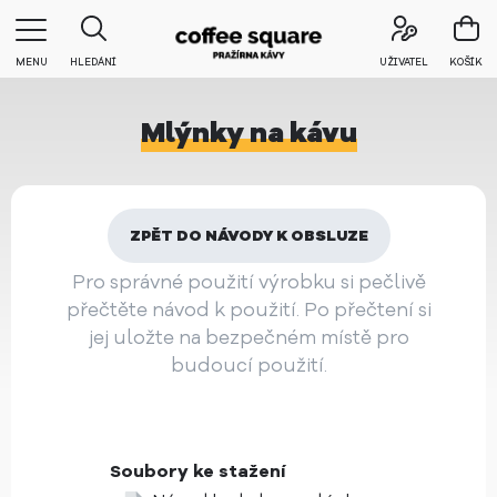
MENU
HLEDÁNÍ
UŽIVATEL
KOŠÍK
Mlýnky na kávu
ZPĚT DO NÁVODY K OBSLUZE
Pro správné použití výrobku si pečlivě
přečtěte návod k použití. Po přečtení si
jej uložte na bezpečném místě pro
budoucí použití.
Soubory ke stažení