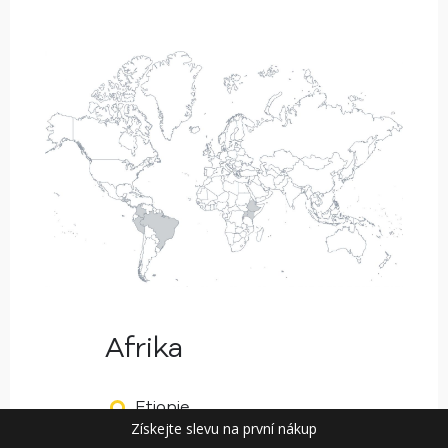
Afrika
Etiopie
Získejte slevu na první nákup