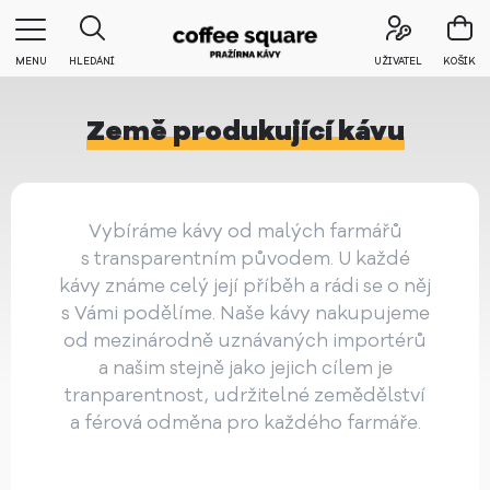
MENU
HLEDÁNÍ
UŽIVATEL
KOŠÍK
Země produkující kávu
Vybíráme kávy od malých farmářů
s transparentním původem. U každé
kávy známe celý její příběh a rádi se o něj
s Vámi podělíme. Naše kávy nakupujeme
od mezinárodně uznávaných importérů
a našim stejně jako jejich cílem je
tranparentnost, udržitelné zemědělství
a férová odměna pro každého farmáře.