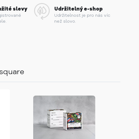
žité slevy
Udržitelný e-shop
gistrované
Udržitelnost je pro nás víc
ele.
než slovo.
esquare