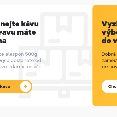
nejte kávu
Vyz
ravu máte
výb
ma
do v
te alespoň
500g
Dobrá 
ávy
a dostanete od
zaměst
avu zdarma na vše
praco
 kávu
Chc