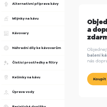
Alternativní příprava kávy
Mlýnky na kávu
Objed
a dop
Kávovary
zdar
Náhradní díly ke kávovarům
Objednej
balení k
nás dopr
Čistící prostředky a filtry
Kelímky na kávu
Koupit
Úprava vody
Baristické doplňky