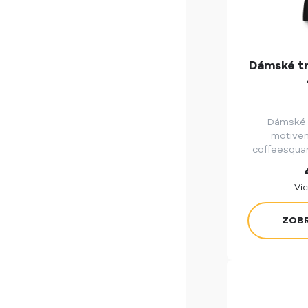
Dámské tr
Dámské t
motive
coffeesquar
od dánsk
důrazem na e
Víc
ZOBR