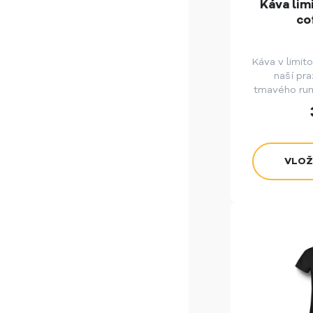
Káva lim
co
Káva v limito
naší pra
tmavého rum
a pom