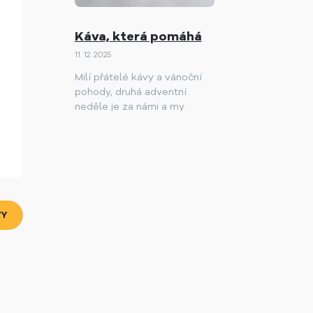
Káva, která pomáhá
11. 12. 2025
Milí přátelé kávy a vánoční
pohody, druhá adventní
neděle je za námi a my
bychom se s vámi rádi
podělili o něco, co má pro
nás skutečně výjimečný
význam.
VY