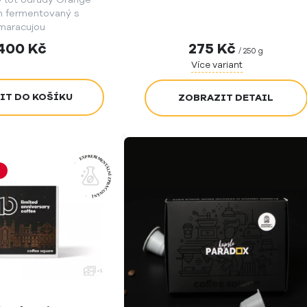
n fermentovaný s
maracujou
400
Kč
275
Kč
/ 250 g
Více variant
ZOBRAZIT DETAIL