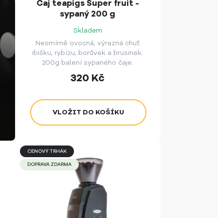
Čaj teapigs Super fruit -
sypaný 200 g
Skladem
Nesmírně ovocná, výrazná chuť
ibišku, rybízu, borůvek a brusinek.
200g balení sypaného čaje.
320
Kč
CENOVÝ TRHÁK
DOPRAVA ZDARMA