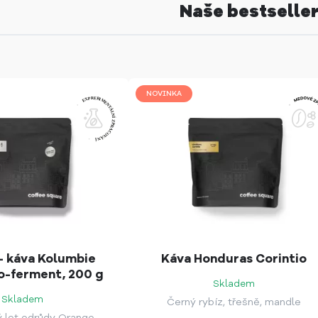
Naše bestselle
NOVINKA
- káva Kolumbie
Káva Honduras Corintio
co-ferment, 200 g
Skladem
Skladem
Černý rybíz, třešně, mandle
ý lot odrůdy Orange