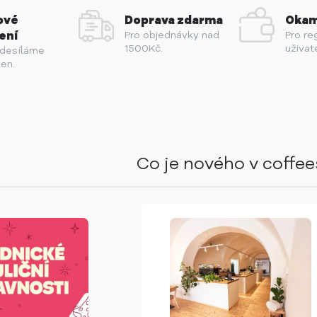
ové
Doprava zdarma
Okam
ení
Pro objednávky nad
Pro re
1500Kč.
uživat
odesíláme
en.
Co je nového v coffe