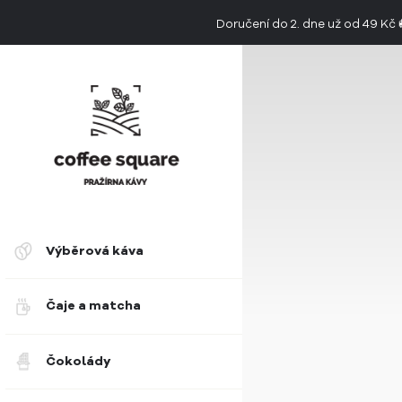
Doručení do 2. dne už od 49 Kč
👉 Objevte jedinečnou chuť limitovan
Výběrová káva
Čaje a matcha
Čokolády