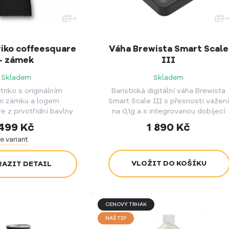
iko coffeesquare
Váha Brewista Smart Scale
- zámek
III
Skladem
Skladem
riko s originálním
Baristická digitální váha Brewista
m zámku a logem
Smart Scale III s přesností vážení
e z prvotřídní bavlny
na 0,1g a s integrovanou dobíjecí
é firmy Neutral s
baterií pomocí USB kabelu.
499
Kč
1 890
Kč
kologii a udržitelnost
e variant
módy.
AZIT DETAIL
CENOVÝ TRHÁK
NÁŠ TIP