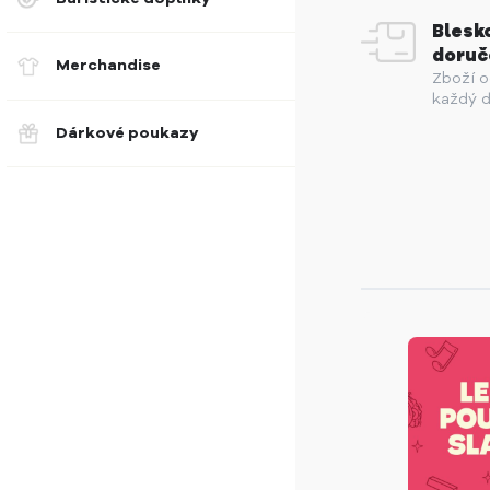
Blesk
doruč
Merchandise
Zboží 
každý d
Dárkové poukazy