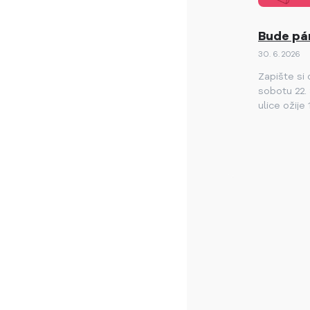
Bude párt
30. 6. 2026
Zapište si
sobotu 22.
ulice ožije
Lednických
slavností!