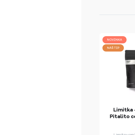
NOVINKA
NÁŠ TIP
Limitka 
Pitalito 
Limitovan