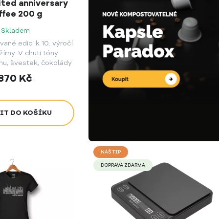
ited anniversary
ffee 200 g
Skladem
vané edici k 10. výročí
žírny. V chuti tóny
u, švestek, čokolády
erančové kůry.
370
Kč
NÁŠ TIP
DOPRAVA ZDARMA