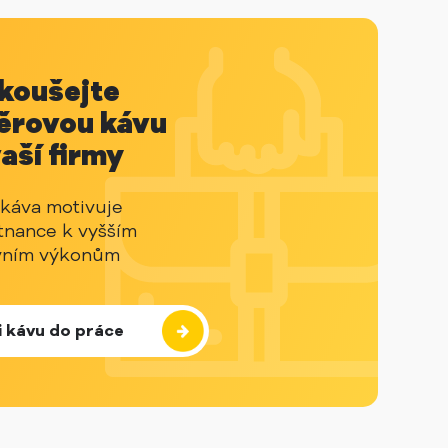
koušejte
ěrovou kávu
aší firmy
káva motivuje
nance k vyšším
vním výkonům
i kávu do práce