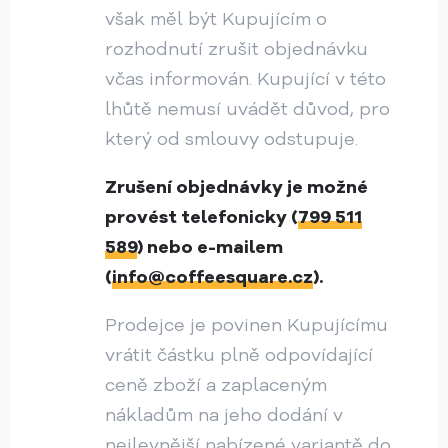
však měl být Kupujícím o
rozhodnutí zrušit objednávku
včas informován. Kupující v této
lhůtě nemusí uvádět důvod, pro
který od smlouvy odstupuje.
Zrušení objednávky je možné
provést telefonicky (
799 511
589
) nebo e-mailem
(
info@coffeesquare.cz
).
Prodejce je povinen Kupujícímu
vrátit částku plně odpovídající
ceně zboží a zaplaceným
nákladům na jeho dodání v
nejlevnější nabízené variantě do