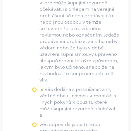
které může kupující rozumně
očekávat, i s ohledem na veřejná
prohlášení učiněná prodávajícím
nebo jinou osobou v témže
smluvním řetězci, zejména
reklamou nebo označením, ledaže
prodávající prokáže, že si ho nebyl
vědom nebo že bylo v době
uzavření kupní smlouvy upraveno
alespoň srovnatelným způsobem,
jakým bylo učiněno, anebo že na
rozhodnutí o koupi nemohlo mít
vliv,
je věc dodána s příslušenstvím,
včetně obalu, návodu k montáži a
jiných pokynů k použití, které
může kupující rozumně očekávat,
a
věc odpovídá jakostí nebo
provedením vzorku nebo