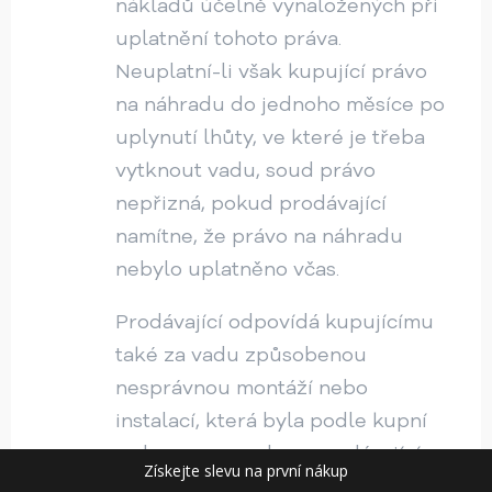
nákladů účelně vynaložených při
uplatnění tohoto práva.
Neuplatní-li však kupující právo
na náhradu do jednoho měsíce po
uplynutí lhůty, ve které je třeba
vytknout vadu, soud právo
nepřizná, pokud prodávající
namítne, že právo na náhradu
nebylo uplatněno včas.
Prodávající odpovídá kupujícímu
také za vadu způsobenou
nesprávnou montáží nebo
instalací, která byla podle kupní
smlouvy provedena prodávajícím
Získejte slevu na první nákup
nebo na jeho odpovědnost. To