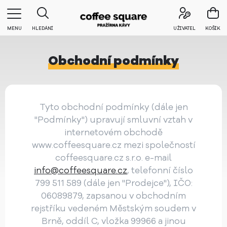
MENU
HLEDÁNÍ
UŽIVATEL
KOŠÍK
Obchodní podmínky
Tyto obchodní podmínky (dále jen
"Podmínky") upravují smluvní vztah v
internetovém obchodě
www.coffeesquare.cz mezi společností
coffeesquare.cz s.r.o. e-mail
info@coffeesquare.cz
, telefonní číslo
799 511 589 (dále jen "Prodejce"), IČO:
06089879, zapsanou v obchodním
rejstříku vedeném Městským soudem v
Brně, oddíl C, vložka 99966 a jinou