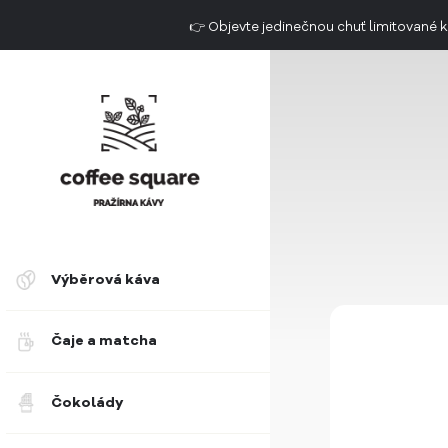
👉 Objevte jedinečnou chuť limitovan
Doručení do 2. dne už od 49 Kč
Výběrová káva
Čaje a matcha
Čokolády