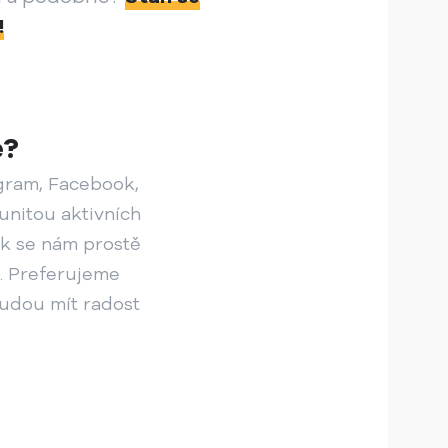
!
e?
agram, Facebook,
unitou aktivních
ak se nám prostě
. Preferujeme
udou mít radost