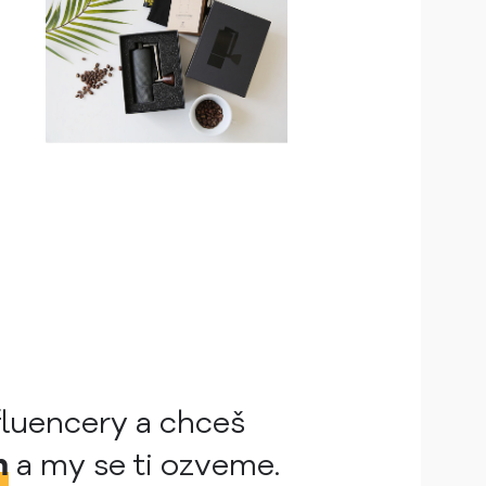
fluencery a chceš
m
a my se ti ozveme.