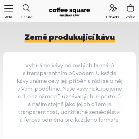
MENU
HLEDÁNÍ
UŽIVATEL
KOŠÍK
Země produkující kávu
Vybíráme kávy od malých farmářů
s transparentním původem. U každé
kávy známe celý její příběh a rádi se o něj
s Vámi podělíme. Naše kávy nakupujeme
od mezinárodně uznávaných importérů
a našim stejně jako jejich cílem je
tranparentnost, udržitelné zemědělství
a férová odměna pro každého farmáře.