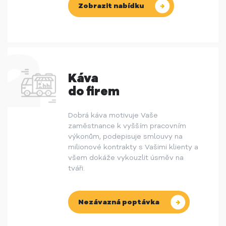
Zobrazit nabídku
Káva
do firem
Dobrá káva motivuje Vaše
zaměstnance k vyšším pracovním
výkonům, podepisuje smlouvy na
milionové kontrakty s Vašimi klienty a
všem dokáže vykouzlit úsměv na
tváři.
Nezávazná poptávka